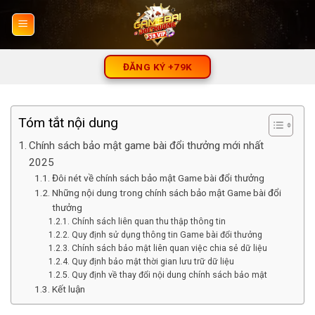
Chuyển
đến
nội
dung
ĐĂNG KÝ +79K
Tóm tắt nội dung
Chính sách bảo mật game bài đổi thưởng mới nhất
2025
Đôi nét về chính sách bảo mật Game bài đổi thưởng
Những nội dung trong chính sách bảo mật Game bài đổi
thưởng
Chính sách liên quan thu thập thông tin
Quy định sử dụng thông tin Game bài đổi thưởng
Chính sách bảo mật liên quan việc chia sẻ dữ liệu
Quy định bảo mật thời gian lưu trữ dữ liệu
Quy định về thay đổi nội dung chính sách bảo mật
Kết luận