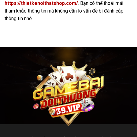
https://thietkenoithatshop.com/
. Bạn có thể thoải mái
tham khảo thông tin mà không cần lo vấn đề bị đánh cắp
thông tin nhé.