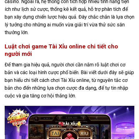
casino. Ngoài ra, hệ thống còn tích hợp nhiều tính năng tiện
ích như lịch sử cược, thống kê kết quả, hỗ trợ phân tích để
bạn xây dựng chiến lược hiệu quả. Đây chắc chắn là lựa chọn
lý tưởng cho những ai muốn vừa giải trí vừa thử sức săn
thưởng lớn.
Luật chơi game Tài Xỉu online chi tiết cho
người mới
Để tham gia hiệu quả, người chơi cần nắm rõ luật chơi cơ
bản và các loại hình cược phổ biến. Bài viết dưới đây sẽ giúp
bạn hiểu chi tiết cách chơi Tài Xỉu online, từ nguyên tắc cơ
bản cho đến những lựa chọn cược đa dạng, để tự tin nhập
cuộc và gia tăng cơ hội thắng lớn.