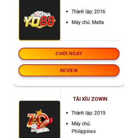
Thành lập: 2016
Máy chủ: Malta
CHƠI NGAY
REVIEW
TÀI XỈU ZOWIN
Thành lập: 2019
Máy chủ:
Philippines