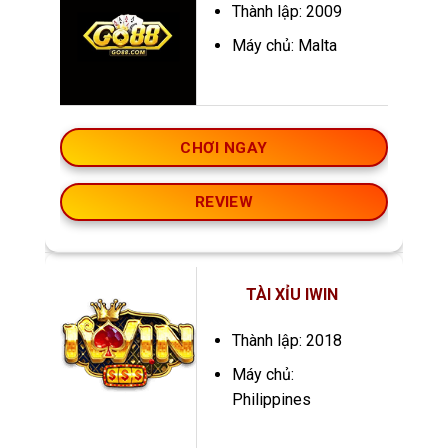
Thành lập: 2009
Máy chủ: Malta
CHƠI NGAY
REVIEW
TÀI XỈU IWIN
Thành lập: 2018
Máy chủ:
Philippines