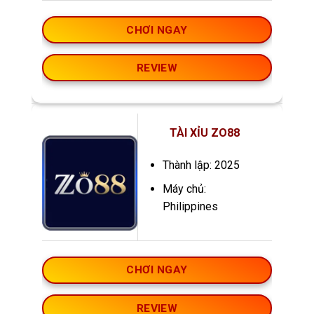
CHƠI NGAY
REVIEW
TÀI XỈU ZO88
Thành lập: 2025
Máy chủ:
Philippines
CHƠI NGAY
REVIEW