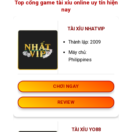
Top cổng game tài xỉu online uy tín hiện
nay
TÀI XỈU NHATVIP
Thành lập: 2009
Máy chủ:
Philippines
CHƠI NGAY
REVIEW
TÀI XỈU YO88