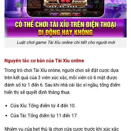
Luật chơi game Tài Xỉu online chi tiết cho người mới
Nguyên tắc cơ bản của Tài Xỉu online
Trong trò chơi Tài Xỉu online, người chơi sẽ đặt cược dựa
trên kết quả của 3 viên xúc xắc, mỗi viên có 6 mặt được
đánh số từ 1 đến 6. Sau khi nhà cái lắc xí ngầu, tổng điểm
hiển thị sẽ quyết định thắng thua:
Cửa Xỉu: Tổng điểm từ 4 đến 10.
Cửa Tài: Tổng điểm từ 11 đến 17.
Nhiệm vụ của bet thủ là chọn cửa cược trước khi xúc xắc