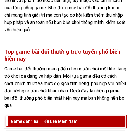
thể là vật phẩm ảo hoặc tiền thật, tùy thuộc vào chính sách
của từng cổng game. Nhờ đó, game bài đổi thưởng không
chỉ mang tính giải trí mà còn tạo cơ hội kiếm thêm thu nhập
hợp pháp và an toàn nếu bạn biết chơi thông minh, kiểm soát
vốn hiệu quả.
Top game bài đổi thưởng trực tuyến phổ biến
hiện nay
Game bài đổi thưởng mang đến cho người chơi một kho tàng
trò chơi đa dạng và hấp dẫn. Mỗi tựa game đều có cách
chơi, chiến thuật và mức độ kịch tính riêng, phù hợp với nhiều
đối tượng người chơi khác nhau. Dưới đây là những game
bài đổi thưởng phổ biến nhất hiện nay mà bạn không nên bỏ
qua.
Game đánh bài Tiến Lên Miền Nam