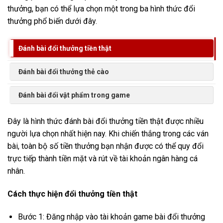
thưởng, bạn có thể lựa chọn một trong ba hình thức đổi
thưởng phổ biến dưới đây.
Đánh bài đổi thưởng tiền thật
Đánh bài đổi thưởng thẻ cào
Đánh bài đổi vật phẩm trong game
Đây là hình thức đánh bài đổi thưởng tiền thật được nhiều
người lựa chọn nhất hiện nay. Khi chiến thắng trong các ván
bài, toàn bộ số tiền thưởng bạn nhận được có thể quy đổi
trực tiếp thành tiền mặt và rút về tài khoản ngân hàng cá
nhân.
Cách thực hiện đổi thưởng tiền thật
Bước 1: Đăng nhập vào tài khoản game bài đổi thưởng