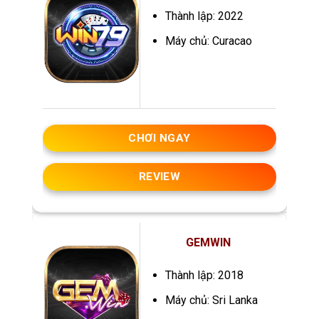
Thành lập: 2022
Máy chủ: Curacao
CHƠI NGAY
REVIEW
GEMWIN
Thành lập: 2018
Máy chủ: Sri Lanka