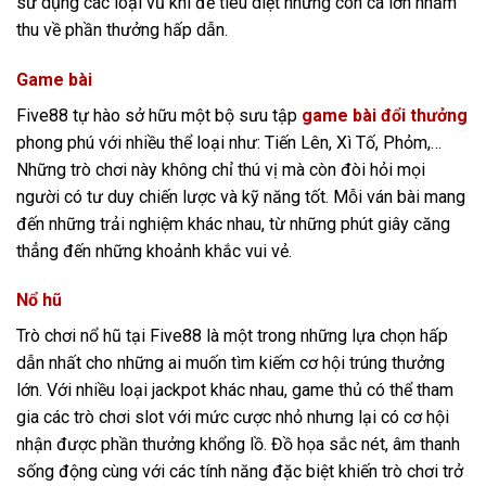
sử dụng các loại vũ khí để tiêu diệt những con cá lớn nhằm
thu về phần thưởng hấp dẫn.
Game bài
Five88 tự hào sở hữu một bộ sưu tập
game bài đổi thưởng
phong phú với nhiều thể loại như: Tiến Lên, Xì Tố, Phỏm,…
Những trò chơi này không chỉ thú vị mà còn đòi hỏi mọi
người có tư duy chiến lược và kỹ năng tốt. Mỗi ván bài mang
đến những trải nghiệm khác nhau, từ những phút giây căng
thẳng đến những khoảnh khắc vui vẻ.
Nổ hũ
Trò chơi nổ hũ tại Five88 là một trong những lựa chọn hấp
dẫn nhất cho những ai muốn tìm kiếm cơ hội trúng thưởng
lớn. Với nhiều loại jackpot khác nhau, game thủ có thể tham
gia các trò chơi slot với mức cược nhỏ nhưng lại có cơ hội
nhận được phần thưởng khổng lồ. Đồ họa sắc nét, âm thanh
sống động cùng với các tính năng đặc biệt khiến trò chơi trở