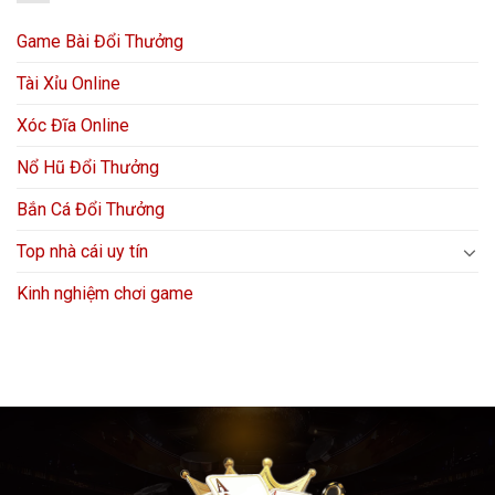
Big
Lên
Club
Tới
Game Bài Đổi Thưởng
Và
Tiền
Các
Tỷ
Tài Xỉu Online
Ưu
Điểm
Đáng
Xóc Đĩa Online
Trải
Nghiệm
Nổ Hũ Đổi Thưởng
Bắn Cá Đổi Thưởng
Top nhà cái uy tín
Kinh nghiệm chơi game