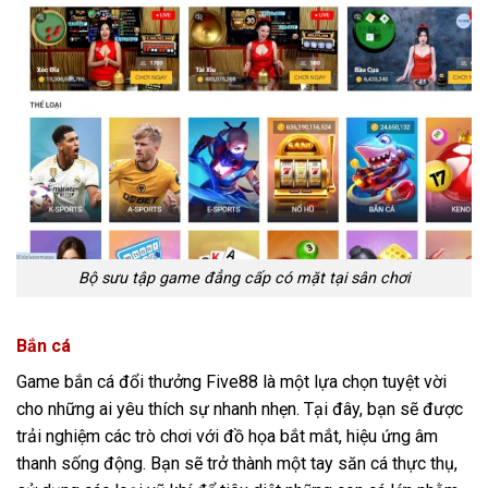
Bộ sưu tập game đẳng cấp có mặt tại sân chơi
Bắn cá
Game bắn cá đổi thưởng Five88 là một lựa chọn tuyệt vời
cho những ai yêu thích sự nhanh nhẹn. Tại đây, bạn sẽ được
trải nghiệm các trò chơi với đồ họa bắt mắt, hiệu ứng âm
thanh sống động. Bạn sẽ trở thành một tay săn cá thực thụ,