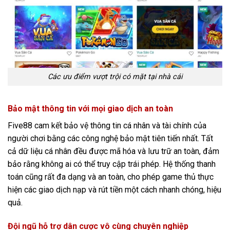
Các ưu điểm vượt trội có mặt tại nhà cái
Bảo mật thông tin với mọi giao dịch an toàn
Five88 cam kết bảo vệ thông tin cá nhân và tài chính của
người chơi bằng các công nghệ bảo mật tiên tiến nhất. Tất
cả dữ liệu cá nhân đều được mã hóa và lưu trữ an toàn, đảm
bảo rằng không ai có thể truy cập trái phép. Hệ thống thanh
toán cũng rất đa dạng và an toàn, cho phép game thủ thực
hiện các giao dịch nạp và rút tiền một cách nhanh chóng, hiệu
quả.
Đội ngũ hỗ trợ dân cược vô cùng chuyên nghiệp