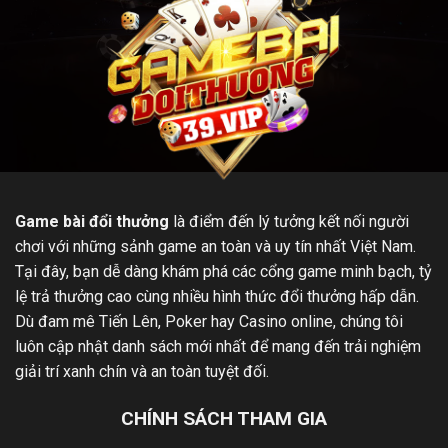
Game bài đổi thưởng
là điểm đến lý tưởng kết nối người
chơi với những sảnh game an toàn và uy tín nhất Việt Nam.
Tại đây, bạn dễ dàng khám phá các cổng game minh bạch, tỷ
lệ trả thưởng cao cùng nhiều hình thức đổi thưởng hấp dẫn.
Dù đam mê Tiến Lên, Poker hay Casino online, chúng tôi
luôn cập nhật danh sách mới nhất để mang đến trải nghiệm
giải trí xanh chín và an toàn tuyệt đối.
CHÍNH SÁCH THAM GIA