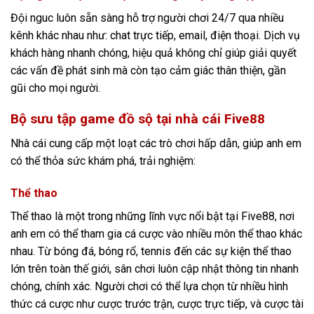
Đội nguc luôn sẵn sàng hỗ trợ người chơi 24/7 qua nhiều
kênh khác nhau như: chat trực tiếp, email, điện thoại. Dịch vụ
khách hàng nhanh chóng, hiệu quả không chỉ giúp giải quyết
các vấn đề phát sinh mà còn tạo cảm giác thân thiện, gần
gũi cho mọi người.
Bộ sưu tập game đồ sộ tại nhà cái Five88
Nhà cái cung cấp một loạt các trò chơi hấp dẫn, giúp anh em
có thể thỏa sức khám phá, trải nghiệm:
Thể thao
Thể thao là một trong những lĩnh vực nổi bật tại Five88, nơi
anh em có thể tham gia cá cược vào nhiều môn thể thao khác
nhau. Từ bóng đá, bóng rổ, tennis đến các sự kiện thể thao
lớn trên toàn thế giới, sân chơi luôn cập nhật thông tin nhanh
chóng, chính xác. Người chơi có thể lựa chọn từ nhiều hình
thức cá cược như cược trước trận, cược trực tiếp, và cược tài