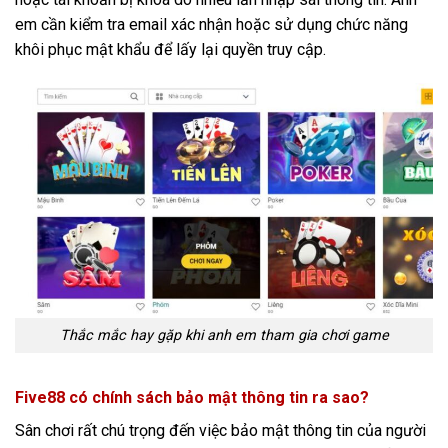
em cần kiểm tra email xác nhận hoặc sử dụng chức năng
khôi phục mật khẩu để lấy lại quyền truy cập.
Thắc mắc hay gặp khi anh em tham gia chơi game
Five88 có chính sách bảo mật thông tin ra sao?
Sân chơi rất chú trọng đến việc bảo mật thông tin của người