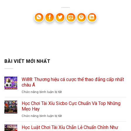
BÀI VIẾT MỚI NHẤT
Wi88: Thương hiệu cá cược thể thao đẳng cấp nhất
châu Á
Chức năng bình luận bị tắt
ở
Wi88:
Thương
Học Chơi Tài Xỉu Sicbo Cực Chuẩn Và Top Những
hiệu
Mẹo Hay
cá
Chức năng bình luận bị tắt
ở
cược
Học
thể
Chơi
Học Luật Chơi Tài Xỉu Chẵn Lẻ Chuẩn Chỉnh Như
thao
Tài