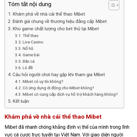
Tóm tắt nội dung
Khám phá về nhà cái thể thao Mibet
Đánh giá chung về thương hiệu đẳng cấp Mibet
Kho game chất lượng cho bet thủ tại Mibet
Thể thao
Live Casino
Nổ hũ
Game bài
Bắn cá
Lô đề
Câu hỏi người chơi hay gặp khi tham gia Mibet
Mibet có uy tín không?
Có ứng dụng di động cho Mibet không?
Mibet có cung cấp dịch vụ hỗ trợ khách hàng không?
Kết luận
Khám phá về nhà cái thể thao Mibet
Mibet đã nhanh chóng khẳng định vị thế của mình trong lĩnh
vực cá cược trực tuyến tại Việt Nam. Với giao diện người