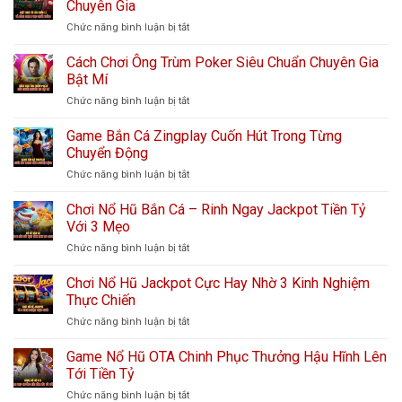
đẳng
Chuyên Gia
Xỉu
cấp
Chức năng bình luận bị tắt
ở
Sicbo
nhất
Học
Cực
châu
Luật
Cách Chơi Ông Trùm Poker Siêu Chuẩn Chuyên Gia
Chuẩn
Á
Chơi
Và
Bật Mí
Tài
Top
Chức năng bình luận bị tắt
ở
Xỉu
Những
Cách
Chẵn
Mẹo
Chơi
Game Bắn Cá Zingplay Cuốn Hút Trong Từng
Lẻ
Hay
Ông
Chuẩn
Chuyển Động
Trùm
Chỉnh
Chức năng bình luận bị tắt
ở
Poker
Như
Game
Siêu
Chuyên
Bắn
Chơi Nổ Hũ Bắn Cá – Rinh Ngay Jackpot Tiền Tỷ
Chuẩn
Gia
Cá
Chuyên
Với 3 Mẹo
Zingplay
Gia
Chức năng bình luận bị tắt
ở
Cuốn
Bật
Chơi
Hút
Mí
Nổ
Chơi Nổ Hũ Jackpot Cực Hay Nhờ 3 Kinh Nghiệm
Trong
Hũ
Từng
Thực Chiến
Bắn
Chuyển
Chức năng bình luận bị tắt
ở
Cá
Động
Chơi
–
Nổ
Game Nổ Hũ OTA Chinh Phục Thưởng Hậu Hĩnh Lên
Rinh
Hũ
Ngay
Tới Tiền Tỷ
Jackpot
Jackpot
Chức năng bình luận bị tắt
ở
Cực
Tiền