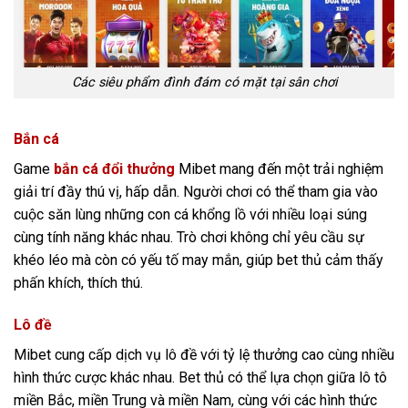
Các siêu phẩm đình đám có mặt tại sân chơi
Bắn cá
Game
bắn cá đổi thưởng
Mibet mang đến một trải nghiệm
giải trí đầy thú vị, hấp dẫn. Người chơi có thể tham gia vào
cuộc săn lùng những con cá khổng lồ với nhiều loại súng
cùng tính năng khác nhau. Trò chơi không chỉ yêu cầu sự
khéo léo mà còn có yếu tố may mắn, giúp bet thủ cảm thấy
phấn khích, thích thú.
Lô đề
Mibet cung cấp dịch vụ lô đề với tỷ lệ thưởng cao cùng nhiều
hình thức cược khác nhau. Bet thủ có thể lựa chọn giữa lô tô
miền Bắc, miền Trung và miền Nam, cùng với các hình thức