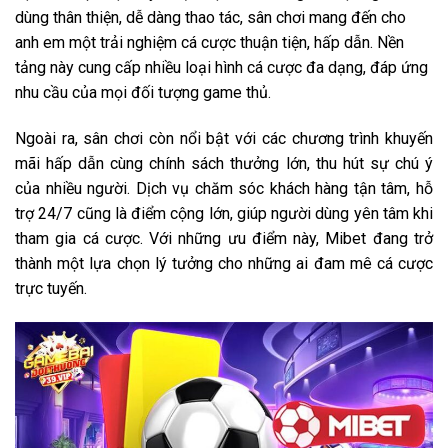
dùng thân thiện, dễ dàng thao tác, sân chơi mang đến cho
anh em một trải nghiệm cá cược thuận tiện, hấp dẫn. Nền
tảng này cung cấp nhiều loại hình cá cược đa dạng, đáp ứng
nhu cầu của mọi đối tượng game thủ.
Ngoài ra, sân chơi còn nổi bật với các chương trình khuyến
mãi hấp dẫn cùng chính sách thưởng lớn, thu hút sự chú ý
của nhiều người. Dịch vụ chăm sóc khách hàng tận tâm, hỗ
trợ 24/7 cũng là điểm cộng lớn, giúp người dùng yên tâm khi
tham gia cá cược. Với những ưu điểm này, Mibet đang trở
thành một lựa chọn lý tưởng cho những ai đam mê cá cược
trực tuyến.