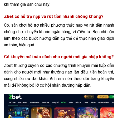
khi tham gia sân chơi này:
Zbet có hỗ trợ nạp và rút tiền nhanh chóng không?
Có, sân chơi hỗ trợ nhiều phương thức nạp và rút tiền nhanh
chóng như: chuyển khoản ngân hàng, ví điện tử. Bạn chỉ cần
làm theo các bước hướng dẫn cụ thể để thực hiện giao dịch
an toàn, hiệu quả.
Có khuyến mãi nào dành cho người mới gia nhập không?
Zbet
thường xuyên có các chương trình khuyến mãi hấp dẫn
dành cho người mới như thưởng nạp lần đầu, tiền hoàn trả,
cùng nhiều ưu đãi khác. Anh em nên theo dõi trang khuyến
mãi để không bỏ lỡ cơ hội nhận thưởng hấp dẫn.