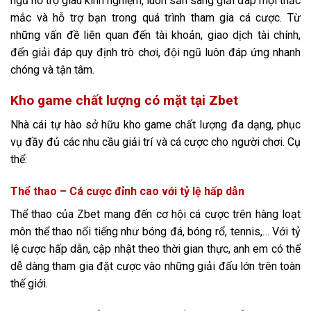
ngũ hỗ trợ giàu kinh nghiệm, luôn sẵn sàng giải đáp mọi thắc
mắc và hỗ trợ bạn trong quá trình tham gia cá cược. Từ
những vấn đề liên quan đến tài khoản, giao dịch tài chính,
đến giải đáp quy định trò chơi, đội ngũ luôn đáp ứng nhanh
chóng và tận tâm.
Kho game chất lượng có mặt tại Zbet
Nhà cái tự hào sở hữu kho game chất lượng đa dạng, phục
vụ đầy đủ các nhu cầu giải trí và cá cược cho người chơi. Cụ
thể:
Thể thao – Cá cược đỉnh cao với tỷ lệ hấp dẫn
Thể thao của Zbet mang đến cơ hội cá cược trên hàng loạt
môn thể thao nổi tiếng như bóng đá, bóng rổ, tennis,… Với tỷ
lệ cược hấp dẫn, cập nhật theo thời gian thực, anh em có thể
dễ dàng tham gia đặt cược vào những giải đấu lớn trên toàn
thế giới.