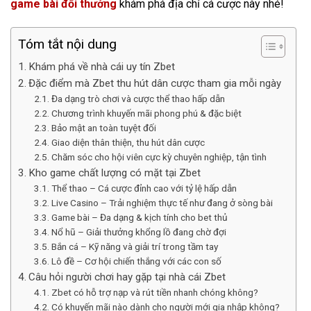
game bài đổi thưởng
khám phá địa chỉ cá cược này nhé!
Tóm tắt nội dung
Khám phá về nhà cái uy tín Zbet
Đặc điểm mà Zbet thu hút dân cược tham gia mỗi ngày
Đa dạng trò chơi và cược thể thao hấp dẫn
Chương trình khuyến mãi phong phú & đặc biệt
Bảo mật an toàn tuyệt đối
Giao diện thân thiện, thu hút dân cược
Chăm sóc cho hội viên cực kỳ chuyên nghiệp, tận tình
Kho game chất lượng có mặt tại Zbet
Thể thao – Cá cược đỉnh cao với tỷ lệ hấp dẫn
Live Casino – Trải nghiệm thực tế như đang ở sòng bài
Game bài – Đa dạng & kịch tính cho bet thủ
Nổ hũ – Giải thưởng khổng lồ đang chờ đợi
Bắn cá – Kỹ năng và giải trí trong tầm tay
Lô đề – Cơ hội chiến thắng với các con số
Câu hỏi người chơi hay gặp tại nhà cái Zbet
Zbet có hỗ trợ nạp và rút tiền nhanh chóng không?
Có khuyến mãi nào dành cho người mới gia nhập không?