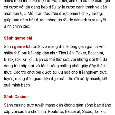
nhiều môn thể thao điện tử. Đặc biệt, anh em có thể tham gia
cá cược với đa dạng kèo đấu, tỷ lệ cược cạnh tranh và cập
nhật liên tục. Mỗi trận đấu đều được phân tích kỹ lưỡng,
giúp bạn nắm bắt được thông tin rồi dễ dàng đưa ra quyết
định chính xác.
Sảnh game bài
Sảnh
game bài
tại 8live mang đến không gian giải trí với
nhiều thể loại bài hấp dẫn như: Tiến Lên, Poker, Baccarat,
Blackjack, Xì Tố,… Bạn có thể thử sức với những đối thủ đa
dạng từ khắp nơi, và tận hưởng những phút giây đầy thách
thức. Các trò chơi bài được tối ưu hóa cho trải nghiệm trực
tuyến, mang đến giao diện đẹp mắt, tốc độ xử lý nhanh, kết
quả minh bạch.
Sảnh Casino
Sảnh casino trực tuyến mang đến không gian sòng bạc đẳng
cấp với các trò chơi như: Roulette, Baccarat, Sicbo, Tài xỉu,