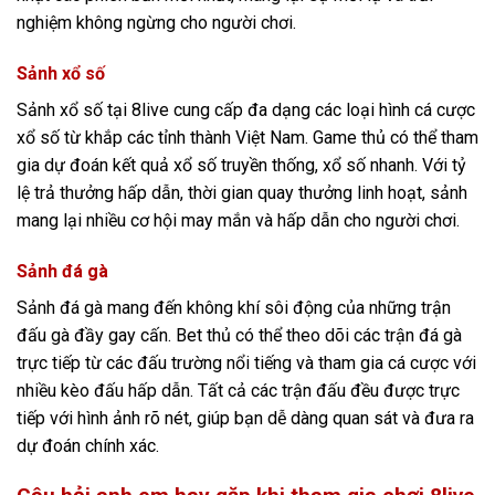
nghiệm không ngừng cho người chơi.
Sảnh xổ số
Sảnh xổ số tại 8live cung cấp đa dạng các loại hình cá cược
xổ số từ khắp các tỉnh thành Việt Nam. Game thủ có thể tham
gia dự đoán kết quả xổ số truyền thống, xổ số nhanh. Với tỷ
lệ trả thưởng hấp dẫn, thời gian quay thưởng linh hoạt, sảnh
mang lại nhiều cơ hội may mắn và hấp dẫn cho người chơi.
Sảnh đá gà
Sảnh đá gà mang đến không khí sôi động của những trận
đấu gà đầy gay cấn. Bet thủ có thể theo dõi các trận đá gà
trực tiếp từ các đấu trường nổi tiếng và tham gia cá cược với
nhiều kèo đấu hấp dẫn. Tất cả các trận đấu đều được trực
tiếp với hình ảnh rõ nét, giúp bạn dễ dàng quan sát và đưa ra
dự đoán chính xác.