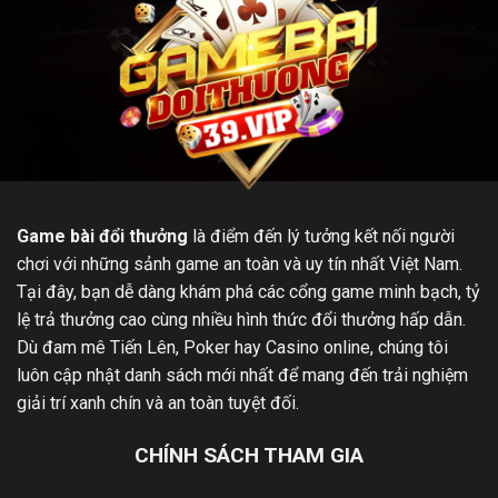
Game bài đổi thưởng
là điểm đến lý tưởng kết nối người
chơi với những sảnh game an toàn và uy tín nhất Việt Nam.
Tại đây, bạn dễ dàng khám phá các cổng game minh bạch, tỷ
lệ trả thưởng cao cùng nhiều hình thức đổi thưởng hấp dẫn.
Dù đam mê Tiến Lên, Poker hay Casino online, chúng tôi
luôn cập nhật danh sách mới nhất để mang đến trải nghiệm
giải trí xanh chín và an toàn tuyệt đối.
CHÍNH SÁCH THAM GIA