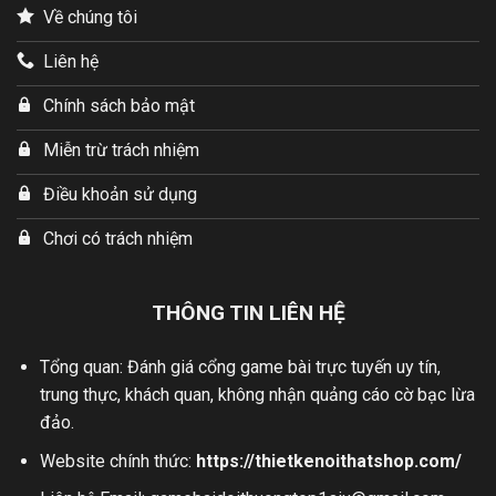
Về chúng tôi
Liên hệ
Chính sách bảo mật
Miễn trừ trách nhiệm
Điều khoản sử dụng
Chơi có trách nhiệm
THÔNG TIN LIÊN HỆ
Tổng quan: Đánh giá cổng game bài trực tuyến uy tín,
trung thực, khách quan, không nhận quảng cáo cờ bạc lừa
đảo.
Website chính thức:
https://thietkenoithatshop.com/