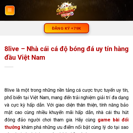
Chuyển
đến
nội
dung
ĐĂNG KÝ +79K
8live – Nhà cái cá độ bóng đá uy tín hàng
đầu Việt Nam
8live
là một trong những nền tảng cá cược trực tuyến uy tín,
phổ biến tại Việt Nam, mang đến trải nghiệm giải trí đa dạng
và cực kỳ hấp dẫn. Với giao diện thân thiện, tính năng bảo
mật cao cùng nhiều khuyến mãi hấp dẫn, nhà cái thu hút
đông đảo người chơi tham gia. Hãy cùng
game bài đổi
thưởng
khám phá những ưu điểm nổi bật cùng lý do tại sao