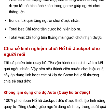
được tất cả hình ảnh khác trong game giúp người chơi
thắng lớn.
Bonus: Là quà tặng người chơi được nhận.
Total bet: Chỉ tổng tiền cược hội viên bỏ ra.
Total win: Chỉ tổng tiền thắng mà người chơi nhận được.
Chia sẻ kinh nghiệm chơi Nổ hũ Jackpot cho
người mới
Tất cả phiên bản quay hũ đều vận hành xanh chín và trả kết
quả ngẫu nhiên. Vậy nên nếu thành viên muốn chơi hiệu quả,
hãy áp dụng linh hoạt các bí kíp do Game bài đổi thưởng
chia sẻ sau đây:
Không lạm dụng chế độ Auto (Quay hũ tự động)
100% phiên bản Nổ hũ Jackpot đều được thiết lập tính năng
quay tự động (Auto) giúp người dùng rảnh tay trong suốt quá