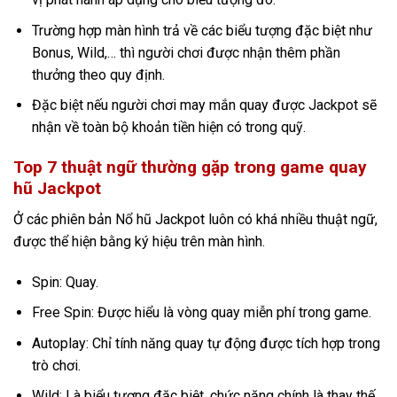
Trường hợp màn hình trả về các biểu tượng đặc biệt như
Bonus, Wild,… thì người chơi được nhận thêm phần
thưởng theo quy định.
Đặc biệt nếu người chơi may mắn quay được Jackpot sẽ
nhận về toàn bộ khoản tiền hiện có trong quỹ.
Top 7 thuật ngữ thường gặp trong game quay
hũ Jackpot
Ở các phiên bản Nổ hũ Jackpot luôn có khá nhiều thuật ngữ,
được thể hiện bằng ký hiệu trên màn hình.
Spin: Quay.
Free Spin: Được hiểu là vòng quay miễn phí trong game.
Autoplay: Chỉ tính năng quay tự động được tích hợp trong
trò chơi.
Wild: Là biểu tượng đặc biệt, chức năng chính là thay thế