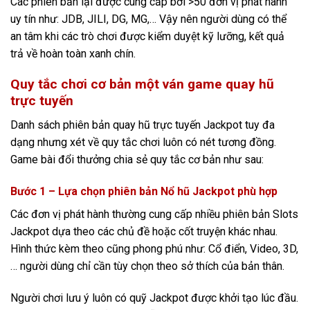
Các phiên bản lại được cung cấp bởi >50 đơn vị phát hành
uy tín như: JDB, JILI, DG, MG,… Vậy nên người dùng có thể
an tâm khi các trò chơi được kiểm duyệt kỹ lưỡng, kết quả
trả về hoàn toàn xanh chín.
Quy tắc chơi cơ bản một ván game quay hũ
trực tuyến
Danh sách phiên bản quay hũ trực tuyến Jackpot tuy đa
dạng nhưng xét về quy tắc chơi luôn có nét tương đồng.
Game bài đổi thưởng chia sẻ quy tắc cơ bản như sau:
Bước 1 – Lựa chọn phiên bản Nổ hũ Jackpot phù hợp
Các đơn vị phát hành thường cung cấp nhiều phiên bản Slots
Jackpot dựa theo các chủ đề hoặc cốt truyện khác nhau.
Hình thức kèm theo cũng phong phú như: Cổ điển, Video, 3D,
… người dùng chỉ cần tùy chọn theo sở thích của bản thân.
Người chơi lưu ý luôn có quỹ Jackpot được khởi tạo lúc đầu.