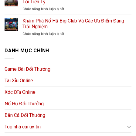
Ngay
Tới Tiền Tỷ
Jackpot
Jackpot
Chức năng bình luận bị tắt
ở
Cực
Tiền
Game
Hay
Tỷ
Nổ
Khám Phá Nổ Hũ Big Club Và Các Ưu Điểm Đáng
Nhờ
Với
Hũ
3
Trải Nghiệm
3
OTA
Kinh
Mẹo
Chức năng bình luận bị tắt
ở
Chinh
Nghiệm
Khám
Phục
Thực
Phá
Thưởng
Chiến
Nổ
DANH MỤC CHÍNH
Hậu
Hũ
Hĩnh
Big
Lên
Club
Tới
Game Bài Đổi Thưởng
Và
Tiền
Các
Tỷ
Tài Xỉu Online
Ưu
Điểm
Đáng
Xóc Đĩa Online
Trải
Nghiệm
Nổ Hũ Đổi Thưởng
Bắn Cá Đổi Thưởng
Top nhà cái uy tín