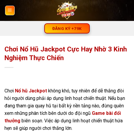
Chuyển
đến
nội
dung
ĐĂNG KÝ +79K
Chơi Nổ Hũ Jackpot Cực Hay Nhờ 3 Kinh
Nghiệm Thực Chiến
Chơi
Nổ hũ Jackpot
không khó, tuy nhiên để dễ thắng đòi
hỏi người dùng phải áp dụng linh hoạt chiến thuật. Nếu bạn
đang tham gia quay hũ tại bất kỳ nền tảng nào, đừng quên
xem những phân tích bên dưới do đội ngũ
Game bài đổi
thưởng
biên soạn. Việc áp dụng linh hoạt chiến thuật hứa
hẹn sẽ giúp người chơi thắng lớn.