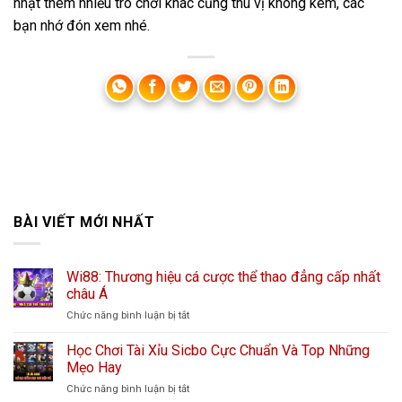
nhật thêm nhiều trò chơi khác cũng thú vị không kém, các
bạn nhớ đón xem nhé.
BÀI VIẾT MỚI NHẤT
Wi88: Thương hiệu cá cược thể thao đẳng cấp nhất
châu Á
Chức năng bình luận bị tắt
ở
Wi88:
Thương
Học Chơi Tài Xỉu Sicbo Cực Chuẩn Và Top Những
hiệu
Mẹo Hay
cá
Chức năng bình luận bị tắt
ở
cược