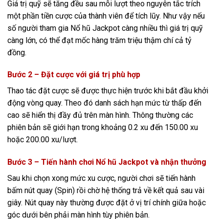
Giá trị quỹ sẽ tăng đều sau mỗi lượt theo nguyên tắc trích
một phần tiền cược của thành viên để tích lũy. Như vậy nếu
số người tham gia Nổ hũ Jackpot càng nhiều thì giá trị quỹ
càng lớn, có thể đạt mốc hàng trăm triệu thậm chí cả tỷ
đồng.
Bước 2 – Đặt cược với giá trị phù hợp
Thao tác đặt cược sẽ được thực hiện trước khi bắt đầu khởi
động vòng quay. Theo đó danh sách hạn mức từ thấp đến
cao sẽ hiển thị đầy đủ trên màn hình. Thông thường các
phiên bản sẽ giới hạn trong khoảng 0.2 xu đến 150.00 xu
hoặc 200.00 xu/lượt.
Bước 3 – Tiến hành chơi Nổ hũ Jackpot và nhận thưởng
Sau khi chọn xong mức xu cược, người chơi sẽ tiến hành
bấm nút quay (Spin) rồi chờ hệ thống trả về kết quả sau vài
giây. Nút quay này thường được đặt ở vị trí chính giữa hoặc
góc dưới bên phải màn hình tùy phiên bản.