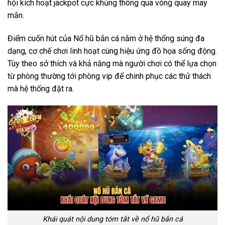
hội kích hoạt jackpot cực khủng thông qua vòng quay may
mắn.
Điểm cuốn hút của Nổ hũ bắn cá nằm ở hệ thống súng đa
dạng, cơ chế chơi linh hoạt cùng hiệu ứng đồ họa sống động.
Tùy theo sở thích và khả năng mà người chơi có thể lựa chọn
từ phòng thường tới phòng vip để chinh phục các thử thách
mà hệ thống đặt ra.
Khái quát nội dung tóm tắt về nổ hũ bắn cá