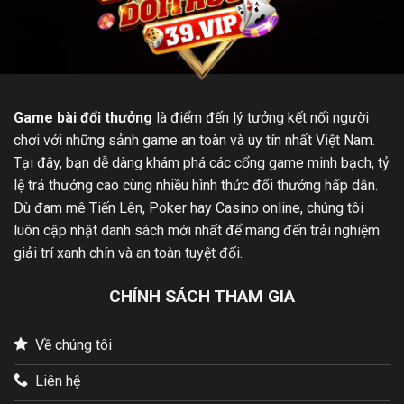
Game bài đổi thưởng
là điểm đến lý tưởng kết nối người
chơi với những sảnh game an toàn và uy tín nhất Việt Nam.
Tại đây, bạn dễ dàng khám phá các cổng game minh bạch, tỷ
lệ trả thưởng cao cùng nhiều hình thức đổi thưởng hấp dẫn.
Dù đam mê Tiến Lên, Poker hay Casino online, chúng tôi
luôn cập nhật danh sách mới nhất để mang đến trải nghiệm
giải trí xanh chín và an toàn tuyệt đối.
CHÍNH SÁCH THAM GIA
Về chúng tôi
Liên hệ