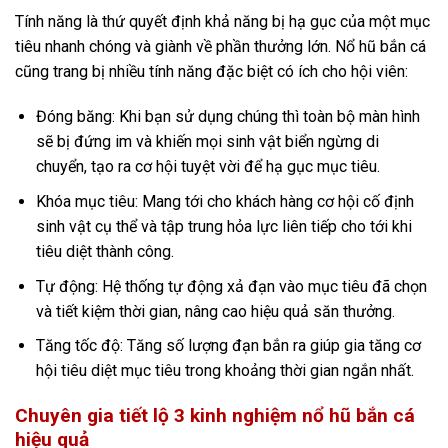
Tính năng là thứ quyết định khả năng bị hạ gục của một mục
tiêu nhanh chóng và giành về phần thưởng lớn. Nổ hũ bắn cá
cũng trang bị nhiều tính năng đặc biệt có ích cho hội viên:
Đóng băng: Khi bạn sử dụng chúng thì toàn bộ màn hình
sẽ bị đứng im và khiến mọi sinh vật biển ngừng di
chuyển, tạo ra cơ hội tuyệt vời để hạ gục mục tiêu.
Khóa mục tiêu: Mang tới cho khách hàng cơ hội cố định
sinh vật cụ thể và tập trung hỏa lực liên tiếp cho tới khi
tiêu diệt thành công.
Tự động: Hệ thống tự động xả đạn vào mục tiêu đã chọn
và tiết kiệm thời gian, nâng cao hiệu quả săn thưởng.
Tăng tốc độ: Tăng số lượng đạn bắn ra giúp gia tăng cơ
hội tiêu diệt mục tiêu trong khoảng thời gian ngắn nhất.
Chuyên gia tiết lộ 3 kinh nghiệm nổ hũ bắn cá
hiệu quả