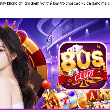
 này không chỉ ghi điểm với thể loại trò chơi cực kỳ đa dạng mà c