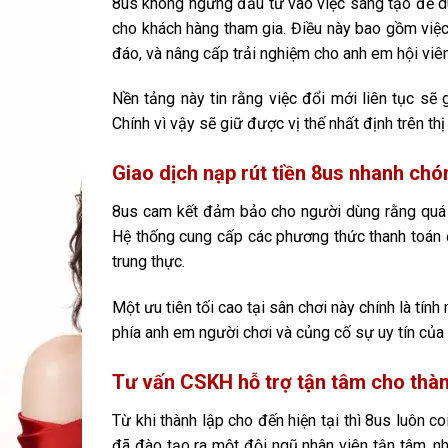
8us
không ngừng đầu tư vào việc sáng tạo để duy
cho khách hàng tham gia. Điều này bao gồm việc
đáo, và nâng cấp trải nghiệm cho anh em hội viê
Nền tảng này tin rằng việc đổi mới liên tục sẽ g
Chính vì vậy sẽ giữ được vị thế nhất định trên t
Giao dịch nạp rút tiền 8us nhanh chó
8us
cam kết đảm bảo cho người dùng rằng quá trì
Hệ thống cung cấp các phương thức thanh toán 
trung thực.
Một ưu tiên tối cao tại sân chơi này chính là tính
phía anh em người chơi và củng cố sự uy tín củ
Tư vấn CSKH hỗ trợ tận tâm cho thàn
Từ khi thành lập cho đến hiện tại thì 8us luôn 
đã đào tạo ra một đội ngũ nhân viên tận tâm, n