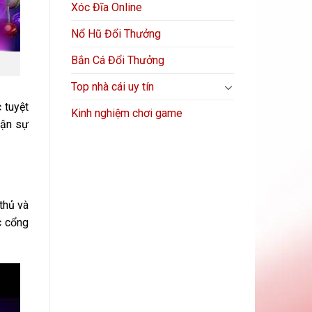
Đáng
Xóc Đĩa Online
Trải
Nghiệm
Nổ Hũ Đổi Thưởng
Bắn Cá Đổi Thưởng
Top nhà cái uy tín
 tuyệt
Kinh nghiệm chơi game
hận sự
thủ và
c cổng