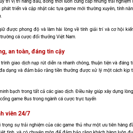
 trì vị trí hàng đầu, đồng thời luôn cung cấp những trải nghiệm 
 phát triển và cập nhật các tựa game mới thường xuyên, tính nă
n.
iữ được phong độ và làm hài lòng về tính giải trí và cơ hội kiếm
hị trường cá cược đổi thưởng Việt Nam.
ng, an toàn, đáng tin cậy
nh giao dịch nạp rút diễn ra nhanh chóng, thuận tiện và đáng ti
đa dạng và đảm bảo rằng tiền thưởng được xử lý một cách kịp t
 minh bạch trong tất cả các giao dịch. Điều này giúp xây dựng lòng
a cổng game 8us trong ngành cá cược trực tuyến
h viên 24/7
coi trọng sự trải nghiệm của các game thủ như một ưu tiên hàng đ
hiệt tình, và có chuyên môn để đảm bảo rằng khách hàng luôn đ