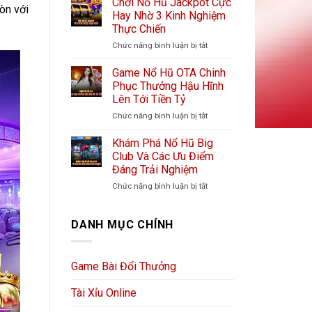
Chơi Nổ Hũ Jackpot Cực
òn với
Hũ
Chuyển
Hay Nhờ 3 Kinh Nghiệm
Bắn
Động
Thực Chiến
Cá
Chức năng bình luận bị tắt
ở
–
Chơi
Rinh
Nổ
Ngay
Game Nổ Hũ OTA Chinh
Hũ
Jackpot
Phục Thưởng Hậu Hĩnh
Jackpot
Tiền
Lên Tới Tiền Tỷ
Cực
Tỷ
Chức năng bình luận bị tắt
ở
Hay
Với
Game
Nhờ
3
Nổ
3
Khám Phá Nổ Hũ Big
Mẹo
Hũ
Kinh
Club Và Các Ưu Điểm
OTA
Nghiệm
Đáng Trải Nghiệm
Chinh
Thực
Chức năng bình luận bị tắt
ở
Phục
Chiến
Khám
Thưởng
Phá
Hậu
Nổ
DANH MỤC CHÍNH
Hĩnh
Hũ
Lên
Big
Tới
Club
Tiền
Game Bài Đổi Thưởng
Và
Tỷ
Các
Tài Xỉu Online
Ưu
Điểm