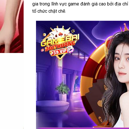
gia trong lĩnh vực game đánh giá cao bởi địa chỉ
tổ chức chặt chẽ.