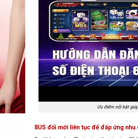
Ưu điểm nổi bật giúp
8US đổi mới liên tục để đáp ứng nhu