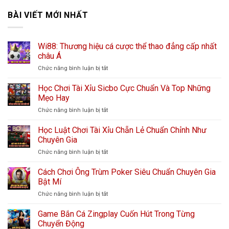
BÀI VIẾT MỚI NHẤT
Wi88: Thương hiệu cá cược thể thao đẳng cấp nhất
châu Á
Chức năng bình luận bị tắt
ở
Wi88:
Thương
Học Chơi Tài Xỉu Sicbo Cực Chuẩn Và Top Những
hiệu
Mẹo Hay
cá
Chức năng bình luận bị tắt
ở
cược
Học
thể
Chơi
Học Luật Chơi Tài Xỉu Chẵn Lẻ Chuẩn Chỉnh Như
thao
Tài
đẳng
Chuyên Gia
Xỉu
cấp
Chức năng bình luận bị tắt
ở
Sicbo
nhất
Học
Cực
châu
Luật
Cách Chơi Ông Trùm Poker Siêu Chuẩn Chuyên Gia
Chuẩn
Á
Chơi
Và
Bật Mí
Tài
Top
Chức năng bình luận bị tắt
ở
Xỉu
Những
Cách
Chẵn
Mẹo
Chơi
Game Bắn Cá Zingplay Cuốn Hút Trong Từng
Lẻ
Hay
Ông
Chuẩn
Chuyển Động
Trùm