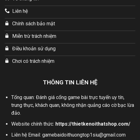
Liên hệ
Chính sách bảo mật
Miễn trừ trách nhiệm
Điều khoản sử dụng
Chơi có trách nhiệm
THÔNG TIN LIÊN HỆ
Tổng quan: Đánh giá cổng game bài trực tuyến uy tín,
trung thực, khách quan, không nhận quảng cáo cờ bạc lừa
đảo.
Website chính thức:
https://thietkenoithatshop.com/
Liên hệ Email:
gamebaidoithuongtop1siu@gmail.com