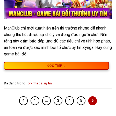
ManClub chỉ mới xuất hiện trên thị trường nhưng đã nhanh
chóng thu hút được sự chú ý và đông đảo người chơi. Nền
tảng này đảm bảo đáp ứng đủ các tiêu chí về tính hợp pháp,
an toàn và được xác minh bởi tổ chức uy tín Zynga. Hãy cùng
game bài đổi
→
ĐỌC TIẾP
Đã đăng trong
Top nhà cái uy tín
1
…
3
4
5
6