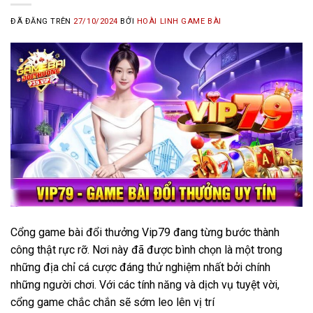
ĐÃ ĐĂNG TRÊN
27/10/2024
BỞI
HOÀI LINH GAME BÀI
Cổng game bài đổi thưởng Vip79 đang từng bước thành
công thật rực rỡ. Nơi này đã được bình chọn là một trong
những địa chỉ cá cược đáng thử nghiệm nhất bởi chính
những người chơi. Với các tính năng và dịch vụ tuyệt vời,
cổng game chắc chắn sẽ sớm leo lên vị trí