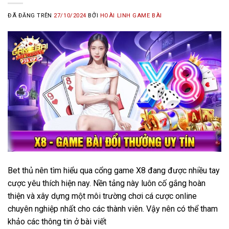
ĐÃ ĐĂNG TRÊN
27/10/2024
BỞI
HOÀI LINH GAME BÀI
Bet thủ nên tìm hiểu qua cổng game X8 đang được nhiều tay
cược yêu thích hiện nay. Nền tảng này luôn cố gắng hoàn
thiện và xây dựng một môi trường chơi cá cược online
chuyên nghiệp nhất cho các thành viên. Vậy nên có thể tham
khảo các thông tin ở bài viết