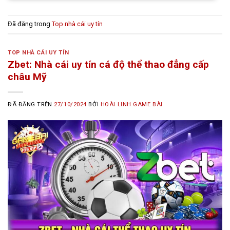
Đã đăng trong
Top nhà cái uy tín
TOP NHÀ CÁI UY TÍN
Zbet: Nhà cái uy tín cá độ thể thao đẳng cấp
châu Mỹ
ĐÃ ĐĂNG TRÊN
27/10/2024
BỞI
HOÀI LINH GAME BÀI