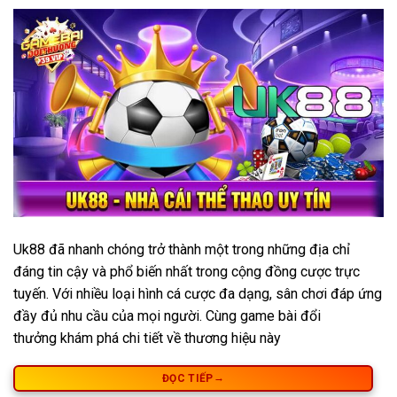
Uk88 đã nhanh chóng trở thành một trong những địa chỉ
đáng tin cậy và phổ biến nhất trong cộng đồng cược trực
tuyến. Với nhiều loại hình cá cược đa dạng, sân chơi đáp ứng
đầy đủ nhu cầu của mọi người. Cùng game bài đổi
thưởng khám phá chi tiết về thương hiệu này
→
ĐỌC TIẾP