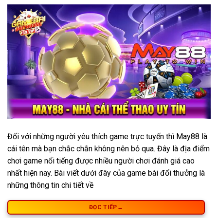
Đối với những người yêu thích game trực tuyến thì May88 là
cái tên mà bạn chắc chắn không nên bỏ qua. Đây là địa điểm
chơi game nổi tiếng được nhiều người chơi đánh giá cao
nhất hiện nay. Bài viết dưới đây của game bài đổi thưởng là
những thông tin chi tiết về
→
ĐỌC TIẾP