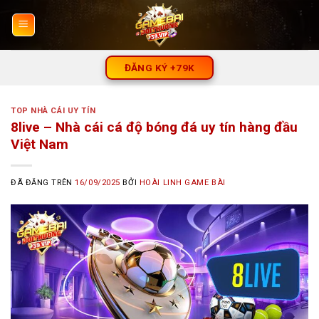
Chuyển
đến
nội
dung
ĐĂNG KÝ +79K
TOP NHÀ CÁI UY TÍN
8live – Nhà cái cá độ bóng đá uy tín hàng đầu
Việt Nam
ĐÃ ĐĂNG TRÊN
16/09/2025
BỞI
HOÀI LINH GAME BÀI