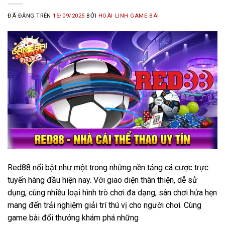
ĐÃ ĐĂNG TRÊN
15/09/2025
BỞI
HOÀI LINH GAME BÀI
Red88 nổi bật như một trong những nền tảng cá cược trực
tuyến hàng đầu hiện nay. Với giao diện thân thiện, dễ sử
dụng, cùng nhiều loại hình trò chơi đa dạng, sân chơi hứa hẹn
mang đến trải nghiệm giải trí thú vị cho người chơi. Cùng
game bài đổi thưởng khám phá những