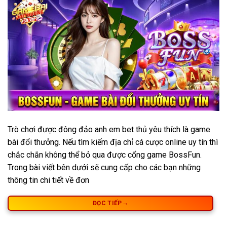
Trò chơi được đông đảo anh em bet thủ yêu thích là game
bài đổi thưởng. Nếu tìm kiếm địa chỉ cá cược online uy tín thì
chắc chắn không thể bỏ qua được cổng game BossFun.
Trong bài viết bên dưới sẽ cung cấp cho các bạn những
thông tin chi tiết về đơn
→
ĐỌC TIẾP