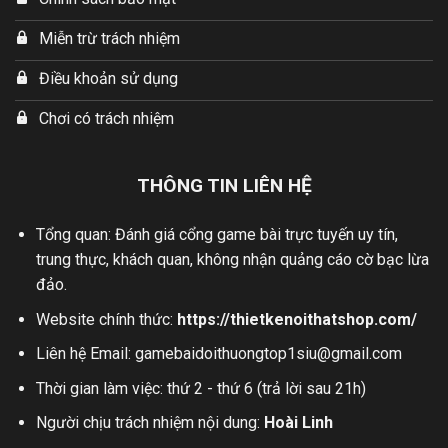
Miễn trừ trách nhiệm
Điều khoản sử dụng
Chơi có trách nhiệm
THÔNG TIN LIÊN HỆ
Tổng quan: Đánh giá cổng game bài trực tuyến uy tín,
trung thực, khách quan, không nhận quảng cáo cờ bạc lừa
đảo.
Website chính thức:
https://thietkenoithatshop.com/
Liên hệ Email:
gamebaidoithuongtop1siu@gmail.com
Thời gian làm việc: thứ 2 - thứ 6 (trả lời sau 21h)
Người chịu trách nhiệm nội dung:
Hoài Linh