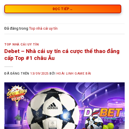
→
ĐỌC TIẾP
Đã đăng trong
Top nhà cái uy tín
TOP NHÀ CÁI UY TÍN
Debet – Nhà cái uy tín cá cược thể thao đẳng
cấp Top #1 châu Âu
ĐÃ ĐĂNG TRÊN
13/09/2025
BỞI
HOÀI LINH GAME BÀI