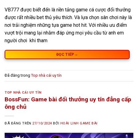
VB777 được biết đến là nền tảng game cá cược đổi thưởng
được rất nhiều bet thủ yêu thích. Và lựa chọn sân chơi này là
nơi trải nghiệm những tựa game hot hit. Với nhiều ưu điểm
vượt trội mang lại nhằm đáp ứng mọi yêu cầu từ anh em
người chơi khi tham
→
ĐỌC TIẾP
Đã đăng trong
Top nhà cái uy tín
TOP NHÀ CÁI UY TÍN
BossFun: Game bài đổi thưởng uy tín đẳng cấp
ông chủ
ĐÃ ĐĂNG TRÊN
27/10/2024
BỞI
HOÀI LINH GAME BÀI