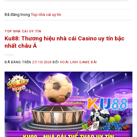
Đã đăng trong
Top nhà cái uy tín
TOP NHÀ CÁI UY TÍN
Ku88: Thương hiệu nhà cái Casino uy tín bậc
nhất châu Á
ĐÃ ĐĂNG TRÊN
27/10/2024
BỞI
HOÀI LINH GAME BÀI