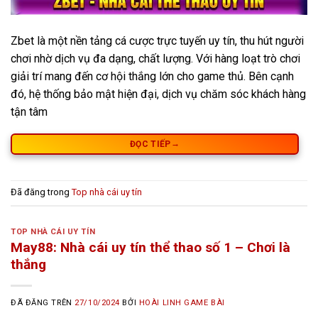
Zbet là một nền tảng cá cược trực tuyến uy tín, thu hút người
chơi nhờ dịch vụ đa dạng, chất lượng. Với hàng loạt trò chơi
giải trí mang đến cơ hội thắng lớn cho game thủ. Bên cạnh
đó, hệ thống bảo mật hiện đại, dịch vụ chăm sóc khách hàng
tận tâm
→
ĐỌC TIẾP
Đã đăng trong
Top nhà cái uy tín
TOP NHÀ CÁI UY TÍN
May88: Nhà cái uy tín thể thao số 1 – Chơi là
thắng
ĐÃ ĐĂNG TRÊN
27/10/2024
BỞI
HOÀI LINH GAME BÀI