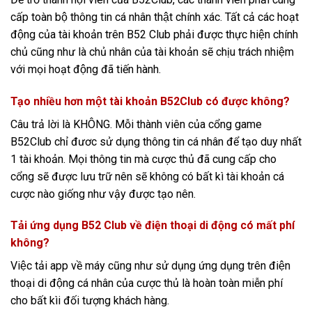
cấp toàn bộ thông tin cá nhân thật chính xác. Tất cả các hoạt
động của tài khoản trên B52 Club phải được thực hiện chính
chủ cũng như là chủ nhân của tài khoản sẽ chịu trách nhiệm
với mọi hoạt động đã tiến hành.
Tạo nhiều hơn một tài khoản B52Club có được không?
Câu trả lời là KHÔNG. Mỗi thành viên của cổng game
B52Club chỉ đươc sử dụng thông tin cá nhân để tạo duy nhất
1 tài khoản. Mọi thông tin mà cược thủ đã cung cấp cho
cổng sẽ được lưu trữ nên sẽ không có bất kì tài khoản cá
cược nào giống như vậy được tạo nên.
Tải ứng dụng B52 Club về điện thoại di động có mất phí
không?
Việc tải app về máy cũng như sử dụng ứng dụng trên điện
thoại di động cá nhân của cược thủ là hoàn toàn miễn phí
cho bất kìi đối tượng khách hàng.