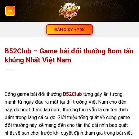
Chuyển
đến
nội
dung
ĐĂNG KÝ +79K
B52Club – Game bài đổi thưởng Bom tấn
khủng Nhất Việt Nam
Cổng game bài đổi thưởng
B52Club
từng gây ấn tượng
mạnh từ ngày đầu ra mắt tại thị trường Việt Nam cho đến
nay, dù hoạt động lâu năm, thương hiệu vẫn là cái tên đình
đám trong làng cá cược. Giới thiệu tổng quát về cổng game
đổi thưởng này sẽ mang đến cho tân thủ cái nhìn bao quát
nhất về sân chơi trước khi quyết định tham gia trong bài viết