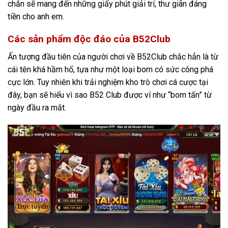
chắn sẽ mang đến những giấy phút giải trí, thư giãn đáng
tiền cho anh em.
Các sản phẩm độc đáo của B52Club
Ấn tượng đầu tiên của người chơi về B52Club chắc hẳn là từ
cái tên khá hầm hố, tựa như một loại bom có sức công phá
cực lớn. Tuy nhiên khi trải nghiệm kho trò chơi cá cược tại
đây, bạn sẽ hiểu vì sao B52 Club được ví như “bom tấn” từ
ngày đầu ra mắt.