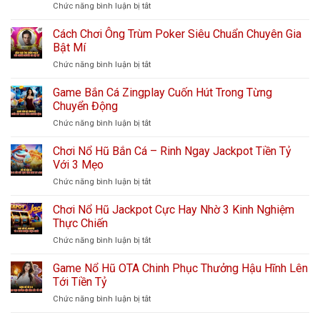
Chức năng bình luận bị tắt
ở
Sicbo
nhất
Học
Cực
châu
Luật
Cách Chơi Ông Trùm Poker Siêu Chuẩn Chuyên Gia
Chuẩn
Á
Chơi
Và
Bật Mí
Tài
Top
Chức năng bình luận bị tắt
ở
Xỉu
Những
Cách
Chẵn
Mẹo
Chơi
Game Bắn Cá Zingplay Cuốn Hút Trong Từng
Lẻ
Hay
Ông
Chuẩn
Chuyển Động
Trùm
Chỉnh
Chức năng bình luận bị tắt
ở
Poker
Như
Game
Siêu
Chuyên
Bắn
Chơi Nổ Hũ Bắn Cá – Rinh Ngay Jackpot Tiền Tỷ
Chuẩn
Gia
Cá
Chuyên
Với 3 Mẹo
Zingplay
Gia
Chức năng bình luận bị tắt
ở
Cuốn
Bật
Chơi
Hút
Mí
Nổ
Chơi Nổ Hũ Jackpot Cực Hay Nhờ 3 Kinh Nghiệm
Trong
Hũ
Từng
Thực Chiến
Bắn
Chuyển
Chức năng bình luận bị tắt
ở
Cá
Động
Chơi
–
Nổ
Game Nổ Hũ OTA Chinh Phục Thưởng Hậu Hĩnh Lên
Rinh
Hũ
Ngay
Tới Tiền Tỷ
Jackpot
Jackpot
Chức năng bình luận bị tắt
ở
Cực
Tiền
Game
Hay
Tỷ