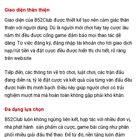
Giao diện thân thiện
Giao diện của B52Club được thiết kế tạo nên cảm giác thân
thiện với người dùng. Dù là người mới chơi hay tay cược lâu
năm thì đều được cổng game đảm bảo mọi thao tác dễ
dàng. Từ việc đăng ký, đăng nhập tài khoản cho tới giao dịch
nạp/rút tiền và đặt cược đều được hiển thị chi tiết, rõ ràng
trên website.
Tiếp đến, các thông tin về trò chơi, luật chơi, các trận đấu
đang diễn ra, tỷ lệ đặt cược và kết quả của từng ván đấu đều
được hiển thị minh bạch. Điều này giúp người chơi có trải
nghiệm mượt mà mà hoàn toàn không gặp phải khó khăn.
Đa dạng lựa chọn
B52Club luôn không ngừng liên kết, hợp tác với nhiều đơn vị,
nhà phát hành sản phẩm cá cược, game bài cũng như phân
phối nhiều giải đấu thể thao. Để từ đó, nền tảng luôn đảm