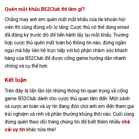
Quên mật khẩu B52Club thì làm gì?
Chẳng may anh em quên mất mật khẩu của tài khoản hội
viên thì cũng đừng vội lo lắng. Cược thủ có thể dùng email
đã đăng ký trước đó để tiến hành lấy lại mật khẩu. Trường
hợp cược thủ quên mất toàn bộ thông tin nào, đừng ngần
ngại mà hãy liên hệ trực tiếp với bộ phận chăm sóc khách
hàng của B52Club để được cổng game hướng dẫn nhanh
chóng và cụ thể hơn.
Kết luận
Trên đây là tấn tần tật những thông tin quan trọng về cổng
game B52Club dành cho cược thủ quan tâm đến. Một sảnh
cá cược an toàn và uy tín đang đón chờ anh em đến tham gia
trải nghiệm và rinh về phần thưởng khủng thôi nào. Cuối cùng
đừng quên theo dõi trang chúng tôi để biết thêm nhiều
nhà
cái uy tín
khác nữa nhé!