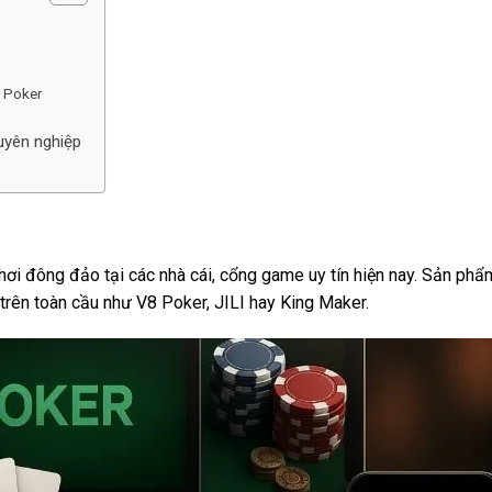
i Poker
uyên nghiệp
hơi đông đảo tại các nhà cái, cổng game uy tín hiện nay. Sản phẩ
trên toàn cầu như V8 Poker, JILI hay King Maker.