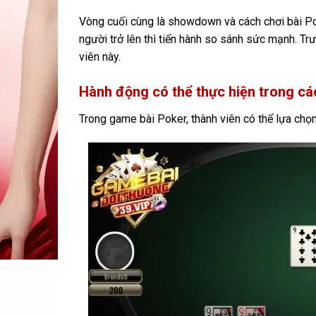
Vòng cuối cùng là showdown và cách chơi bài Po
người trở lên thì tiến hành so sánh sức mạnh. T
viên này.
Hành động có thể thực hiện trong cá
Trong game bài Poker, thành viên có thể lựa chọ