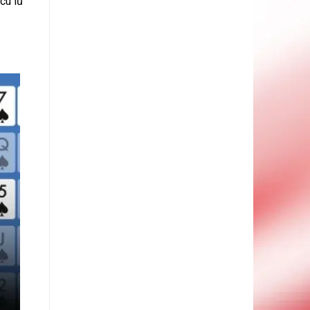
cù lũ