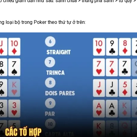
 chiều giảm dần như sau: sảnh chúa > thùng phá sảnh > tứ quý > 
g loại bộ trong Poker theo thứ tự ở trên: