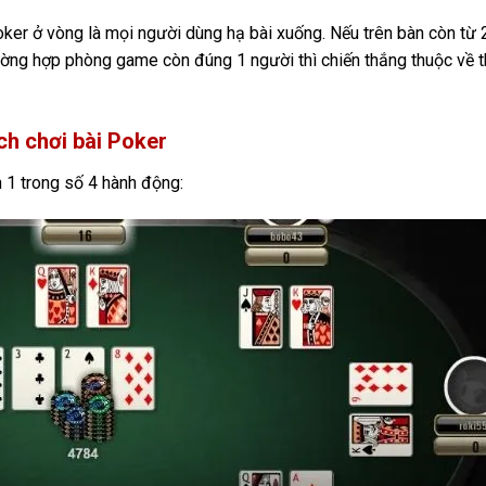
ker ở vòng là mọi người dùng hạ bài xuống. Nếu trên bàn còn từ 
rường hợp phòng game còn đúng 1 người thì chiến thắng thuộc về 
ch chơi bài Poker
n 1 trong số 4 hành động: