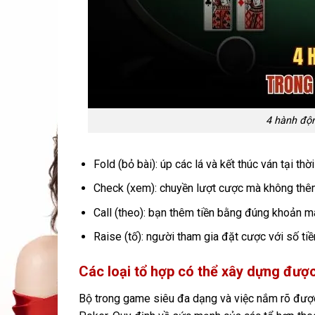
4 hành độn
Fold (bỏ bài): úp các lá và kết thúc ván tại th
Check (xem): chuyền lượt cược mà không thê
Call (theo): bạn thêm tiền bằng đúng khoản m
Raise (tố): người tham gia đặt cược với số tiề
Các loại tổ hợp có thể xây dựng đượ
Bộ trong game siêu đa dạng và việc nắm rõ được 