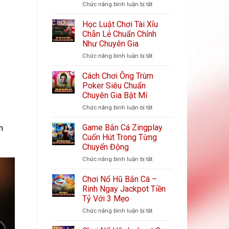
Chức năng bình luận bị tắt
ở
thể
Học
thao
Chơi
đẳng
Học Luật Chơi Tài Xỉu
Tài
cấp
Chẵn Lẻ Chuẩn Chỉnh
Xỉu
nhất
Như Chuyên Gia
Sicbo
châu
Chức năng bình luận bị tắt
ở
Cực
Á
Học
Chuẩn
Luật
Và
Cách Chơi Ông Trùm
Chơi
Top
Poker Siêu Chuẩn
Tài
Những
Chuyên Gia Bật Mí
Xỉu
Mẹo
Chức năng bình luận bị tắt
ở
Chẵn
Hay
Cách
Lẻ
Chơi
Chuẩn
Game Bắn Cá Zingplay
m
Ông
Chỉnh
Cuốn Hút Trong Từng
Trùm
Như
Chuyển Động
Poker
Chuyên
Chức năng bình luận bị tắt
ở
Siêu
Gia
Game
Chuẩn
Bắn
Chuyên
Chơi Nổ Hũ Bắn Cá –
Cá
Gia
Rinh Ngay Jackpot Tiền
Zingplay
Bật
Tỷ Với 3 Mẹo
Cuốn
Mí
Chức năng bình luận bị tắt
ở
Hút
Chơi
Trong
Nổ
Từng