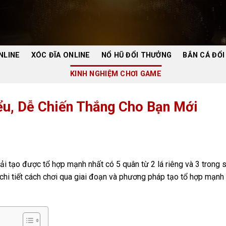
ONLINE
XÓC ĐĨA ONLINE
NỔ HŨ ĐỔI THƯỞNG
BẮN CÁ ĐỔ
KINH NGHIỆM CHƠI GAME
ểu, Dễ Chiến Thắng Cho Bạn Mới
hải tạo được tổ hợp mạnh nhất có 5 quân từ 2 lá riêng và 3 trong s
hi tiết cách chơi qua giai đoạn và phương pháp tạo tổ hợp mạnh