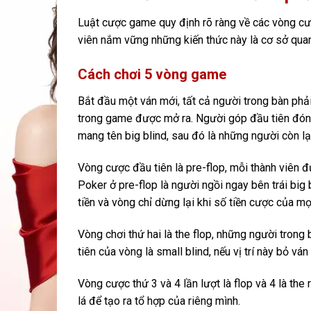
Luật cược game quy định rõ ràng về các vòng cượ
viên nắm vững những kiến thức này là cơ sở quan 
Cách chơi 5 vòng game
Bắt đầu một ván mới, tất cả người trong bàn phả
trong game được mở ra. Người góp đầu tiên đóng 
mang tên big blind, sau đó là những người còn lạ
Vòng cược đầu tiên là pre-flop, mỗi thành viên 
Poker ở pre-flop là người ngồi ngay bên trái big 
tiền và vòng chỉ dừng lại khi số tiền cược của m
Vòng chơi thứ hai là the flop, những người trong
tiên của vòng là small blind, nếu vị trí này bỏ ván 
Vòng cược thứ 3 và 4 lần lượt là flop và 4 là the
lá để tạo ra tổ hợp của riêng mình.