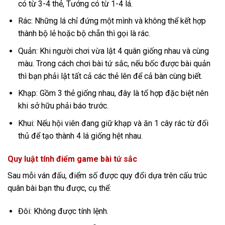
có từ 3-4 thẻ, Tướng có từ 1-4 lá.
Rác: Những lá chỉ đứng một mình và không thể kết hợp
thành bộ lẻ hoặc bộ chẵn thì gọi là rác.
Quản: Khi người chơi vừa lật 4 quân giống nhau và cùng
màu. Trong cách chơi bài tứ sắc, nếu bốc được bài quản
thì bạn phải lật tất cả các thẻ lên để cả bàn cùng biết.
Khạp: Gồm 3 thẻ giống nhau, đây là tổ hợp đặc biệt nên
khi sở hữu phải báo trước.
Khui: Nếu hội viên đang giữ khạp và ăn 1 cây rác từ đối
thủ để tạo thành 4 lá giống hệt nhau.
Quy luật tính điểm game bài tứ sắc
Sau mỗi ván đấu, điểm số được quy đổi dựa trên cấu trúc
quân bài bạn thu được, cụ thể:
Đôi: Không được tính lệnh.