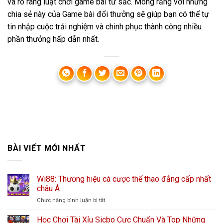
và rõ ràng luật chơi game bài tứ sắc. Mong rằng với những
chia sẻ này của Game bài đổi thưởng sẽ giúp bạn có thể tự
tin nhập cuộc trải nghiệm và chinh phục thành công nhiều
phần thưởng hấp dẫn nhất.
BÀI VIẾT MỚI NHẤT
Wi88: Thương hiệu cá cược thể thao đẳng cấp nhất
châu Á
Chức năng bình luận bị tắt
ở
Wi88:
Thương
Học Chơi Tài Xỉu Sicbo Cực Chuẩn Và Top Những