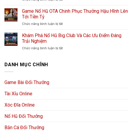
Cá
Động
Chơi
–
Nổ
Game Nổ Hũ OTA Chinh Phục Thưởng Hậu Hĩnh Lên
Rinh
Hũ
Ngay
Tới Tiền Tỷ
Jackpot
Jackpot
Chức năng bình luận bị tắt
ở
Cực
Tiền
Game
Hay
Tỷ
Nổ
Khám Phá Nổ Hũ Big Club Và Các Ưu Điểm Đáng
Nhờ
Với
Hũ
3
Trải Nghiệm
3
OTA
Kinh
Mẹo
Chức năng bình luận bị tắt
ở
Chinh
Nghiệm
Khám
Phục
Thực
Phá
Thưởng
Chiến
Nổ
DANH MỤC CHÍNH
Hậu
Hũ
Hĩnh
Big
Lên
Club
Tới
Game Bài Đổi Thưởng
Và
Tiền
Các
Tỷ
Tài Xỉu Online
Ưu
Điểm
Đáng
Xóc Đĩa Online
Trải
Nghiệm
Nổ Hũ Đổi Thưởng
Bắn Cá Đổi Thưởng