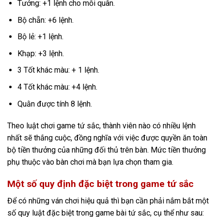
Tướng: +1 lệnh cho mỗi quân.
Bộ chẵn: +6 lệnh.
Bộ lẻ: +1 lệnh.
Khạp: +3 lệnh.
3 Tốt khác màu: + 1 lệnh.
4 Tốt khác màu: +4 lệnh.
Quằn được tính 8 lệnh.
Theo luật chơi game tứ sắc, thành viên nào có nhiều lệnh
nhất sẽ thắng cuộc, đồng nghĩa với việc được quyền ăn toàn
bộ tiền thưởng của những đối thủ trên bàn. Mức tiền thưởng
phụ thuộc vào bàn chơi mà bạn lựa chọn tham gia.
Một số quy định đặc biệt trong game tứ sắc
Để có những ván chơi hiệu quả thì bạn cần phải nắm bắt một
số quy luật đặc biệt trong game bài tứ sắc, cụ thể như sau: