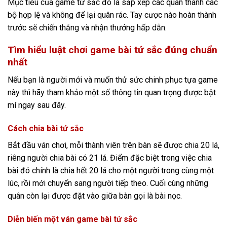
Mục tiêu của game tứ sắc đó là sắp xếp các quân thành các
bộ hợp lệ và không để lại quân rác. Tay cược nào hoàn thành
trước sẽ chiến thắng và nhận thưởng hấp dẫn.
Tìm hiểu luật chơi game bài tứ sắc đúng chuẩn
nhất
Nếu bạn là người mới và muốn thử sức chinh phục tựa game
này thì hãy tham khảo một số thông tin quan trọng được bật
mí ngay sau đây.
Cách chia bài tứ sắc
Bắt đầu ván chơi, mỗi thành viên trên bàn sẽ được chia 20 lá,
riêng người chia bài có 21 lá. Điểm đặc biệt trong việc chia
bài đó chính là chia hết 20 lá cho một người trong cùng một
lúc, rồi mới chuyển sang người tiếp theo. Cuối cùng những
quân còn lại được đặt vào giữa bàn gọi là bài nọc.
Diễn biến một ván game bài tứ sắc