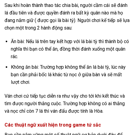
Sau khi hoàn thành thao tác chia bài, người cầm cái sẽ đánh
lá đầu tiên và được quyền đánh ra bất kỳ quân nào mà họ
đang nắm giữ ( được gọi là bài tỳ). Người chơi kế tiếp sẽ lựa
chọn một trong 2 hành động sau:
Ăn bài: Nếu lá trên tay kết hợp với lá bài tỳ thì thành bộ có
nghĩa thì bạn có thể ăn, đồng thời đánh xuống một quân
rác.
Không ăn bài: Trường hợp không thể ăn lá bài tỳ, lúc này
bạn cần phải bốc lá khác từ nọc ở giữa bàn và sẽ mất
lượt chơi.
Ván chơi cứ tiếp tục diễn ra như vậy cho tới khi kết thúc và
tìm được người thắng cuộc. Trường hợp không có ai thắng
và nọc chỉ còn 7 lá thì ván đấu được tính là Hòa.
Các thuật ngữ xuất hiện trong game tứ sắc
Bạn cần nắm vững một số thuật ngữ cơ bản dưới đây để