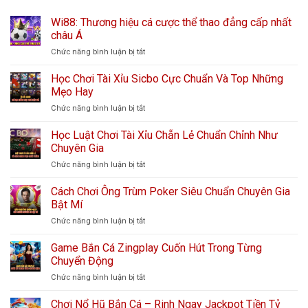
Wi88: Thương hiệu cá cược thể thao đẳng cấp nhất
châu Á
Chức năng bình luận bị tắt
ở
Wi88:
Thương
Học Chơi Tài Xỉu Sicbo Cực Chuẩn Và Top Những
hiệu
Mẹo Hay
cá
Chức năng bình luận bị tắt
ở
cược
Học
thể
Chơi
Học Luật Chơi Tài Xỉu Chẵn Lẻ Chuẩn Chỉnh Như
thao
Tài
đẳng
Chuyên Gia
Xỉu
cấp
Chức năng bình luận bị tắt
ở
Sicbo
nhất
Học
Cực
châu
Luật
Cách Chơi Ông Trùm Poker Siêu Chuẩn Chuyên Gia
Chuẩn
Á
Chơi
Và
Bật Mí
Tài
Top
Chức năng bình luận bị tắt
ở
Xỉu
Những
Cách
Chẵn
Mẹo
Chơi
Game Bắn Cá Zingplay Cuốn Hút Trong Từng
Lẻ
Hay
Ông
Chuẩn
Chuyển Động
Trùm
Chỉnh
Chức năng bình luận bị tắt
ở
Poker
Như
Game
Siêu
Chuyên
Bắn
Chơi Nổ Hũ Bắn Cá – Rinh Ngay Jackpot Tiền Tỷ
Chuẩn
Gia