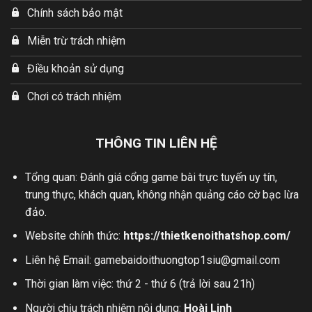
Chính sách bảo mật
Miễn trừ trách nhiệm
Điều khoản sử dụng
Chơi có trách nhiệm
THÔNG TIN LIÊN HỆ
Tổng quan: Đánh giá cổng game bài trực tuyến uy tín,
trung thực, khách quan, không nhận quảng cáo cờ bạc lừa
đảo.
Website chính thức:
https://thietkenoithatshop.com/
Liên hệ Email:
gamebaidoithuongtop1siu@gmail.com
Thời gian làm việc: thứ 2 - thứ 6 (trả lời sau 21h)
Người chịu trách nhiệm nội dung:
Hoài Linh