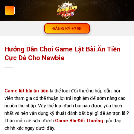
Chuyển
đến
nội
dung
ĐĂNG KÝ +79K
Hướng Dẫn Chơi Game Lật Bài Ăn Tiền
Cực Dễ Cho Newbie
Game lật bài ăn tiền
là thể loại đổi thưởng hấp dẫn, hội
viên tham gia có thể thuận lợi trải nghiệm để sớm nâng cao
nguồn thu nhập. Vậy thể loại đánh bài nào được yêu thích
nhất và nên vận dụng kỹ thuật đánh bất bại gì để ăn trọn lãi?
Thắc mắc sẽ sớm được
Game Bài Đổi Thưởng
giải đáp
chính xác ngay dưới đây.