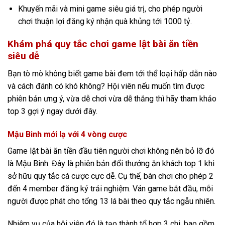
Khuyến mãi và mini game siêu giá trị, cho phép người
chơi thuận lợi đăng ký nhận quà khủng tới 1000 tỷ.
Khám phá quy tắc chơi game lật bài ăn tiền
siêu dễ
Bạn tò mò không biết game bài đem tới thể loại hấp dẫn nào
và cách đánh có khó không? Hội viên nếu muốn tìm được
phiên bản ưng ý, vừa dễ chơi vừa dễ thắng thì hãy tham khảo
top 3 gợi ý ngay dưới đây.
Mậu Binh mới lạ với 4 vòng cược
Game lật bài ăn tiền đầu tiên người chơi không nên bỏ lỡ đó
là Mậu Binh. Đây là phiên bản đổi thưởng ăn khách top 1 khi
sở hữu quy tắc cá cược cực dễ. Cụ thể, bàn chơi cho phép 2
đến 4 member đăng ký trải nghiệm. Ván game bắt đầu, mỗi
người được phát cho tổng 13 lá bài theo quy tắc ngẫu nhiên.
Nhiệm vụ của hội viên đó là tạo thành tổ hợp 3 chi, bao gồm