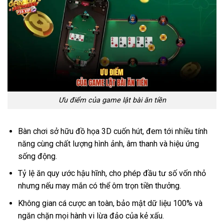
Ưu điểm của game lật bài ăn tiền
Bàn chơi sở hữu đồ họa 3D cuốn hút, đem tới nhiều tính
năng cùng chất lượng hình ảnh, âm thanh và hiệu ứng
sống động.
Tỷ lệ ăn quy ước hậu hĩnh, cho phép đầu tư số vốn nhỏ
nhưng nếu may mắn có thể ôm trọn tiền thưởng.
Không gian cá cược an toàn, bảo mật dữ liệu 100% và
ngăn chặn mọi hành vi lừa đảo của kẻ xấu.