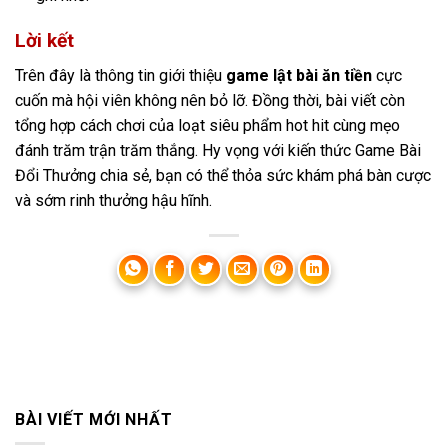
Lời kết
Trên đây là thông tin giới thiệu
game lật bài ăn tiền
cực
cuốn mà hội viên không nên bỏ lỡ. Đồng thời, bài viết còn
tổng hợp cách chơi của loạt siêu phẩm hot hit cùng mẹo
đánh trăm trận trăm thắng. Hy vọng với kiến thức Game Bài
Đổi Thưởng chia sẻ, bạn có thể thỏa sức khám phá bàn cược
và sớm rinh thưởng hậu hĩnh.
BÀI VIẾT MỚI NHẤT