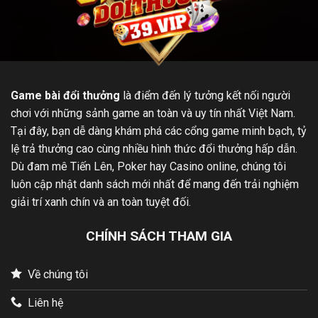
Game bài đổi thưởng
là điểm đến lý tưởng kết nối người
chơi với những sảnh game an toàn và uy tín nhất Việt Nam.
Tại đây, bạn dễ dàng khám phá các cổng game minh bạch, tỷ
lệ trả thưởng cao cùng nhiều hình thức đổi thưởng hấp dẫn.
Dù đam mê Tiến Lên, Poker hay Casino online, chúng tôi
luôn cập nhật danh sách mới nhất để mang đến trải nghiệm
giải trí xanh chín và an toàn tuyệt đối.
CHÍNH SÁCH THAM GIA
Về chúng tôi
Liên hệ