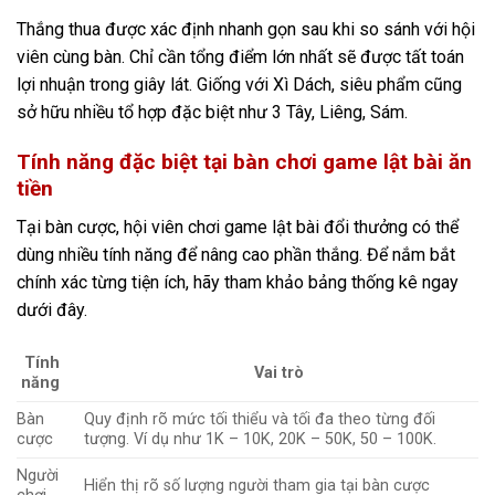
Thắng thua được xác định nhanh gọn sau khi so sánh với hội
viên cùng bàn. Chỉ cần tổng điểm lớn nhất sẽ được tất toán
lợi nhuận trong giây lát. Giống với Xì Dách, siêu phẩm cũng
sở hữu nhiều tổ hợp đặc biệt như 3 Tây, Liêng, Sám.
Tính năng đặc biệt tại bàn chơi game lật bài ăn
tiền
Tại bàn cược, hội viên chơi game lật bài đổi thưởng có thể
dùng nhiều tính năng để nâng cao phần thắng. Để nắm bắt
chính xác từng tiện ích, hãy tham khảo bảng thống kê ngay
dưới đây.
Tính
Vai trò
năng
Bàn
Quy định rõ mức tối thiểu và tối đa theo từng đối
cược
tượng. Ví dụ như 1K – 10K, 20K – 50K, 50 – 100K.
Người
Hiển thị rõ số lượng người tham gia tại bàn cược