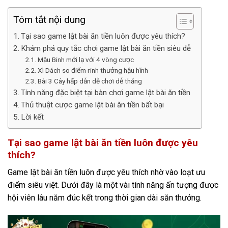
Tóm tắt nội dung
Tại sao game lật bài ăn tiền luôn được yêu thích?
Khám phá quy tắc chơi game lật bài ăn tiền siêu dễ
Mậu Binh mới lạ với 4 vòng cược
Xì Dách so điểm rinh thưởng hậu hĩnh
Bài 3 Cây hấp dẫn dễ chơi dễ thắng
Tính năng đặc biệt tại bàn chơi game lật bài ăn tiền
Thủ thuật cược game lật bài ăn tiền bất bại
Lời kết
Tại sao game lật bài ăn tiền luôn được yêu
thích?
Game lật bài ăn tiền luôn được yêu thích nhờ vào loạt ưu
điểm siêu việt. Dưới đây là một vài tính năng ấn tượng được
hội viên lâu năm đúc kết trong thời gian dài săn thưởng.