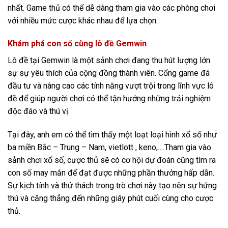
nhất. Game thủ có thể dễ dàng tham gia vào các phòng chơi
với nhiều mức cược khác nhau để lựa chọn.
Khám phá con số cùng lô đề Gemwin
Lô đề tại Gemwin là một sảnh chơi đang thu hút lượng lớn
sự sự yêu thích của cộng đồng thành viên. Cổng game đã
đầu tư và nâng cao các tính năng vượt trội trong lĩnh vực lô
đề để giúp người chơi có thể tận hưởng những trải nghiệm
độc đáo và thú vị.
Tại đây, anh em có thể tìm thấy một loạt loại hình xổ số như
ba miền Bắc – Trung – Nam, vietlott , keno,….Tham gia vào
sảnh chơi xổ số, cược thủ sẽ có cơ hội dự đoán cũng tìm ra
con số may mắn để đạt được những phần thưởng hấp dẫn.
Sự kịch tính và thử thách trong trò chơi này tạo nên sự hứng
thú và căng thẳng đến những giây phút cuối cùng cho cược
thủ.