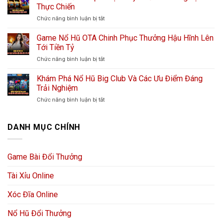
Hũ
Từng
Thực Chiến
Bắn
Chuyển
Chức năng bình luận bị tắt
ở
Cá
Động
Chơi
–
Nổ
Game Nổ Hũ OTA Chinh Phục Thưởng Hậu Hĩnh Lên
Rinh
Hũ
Ngay
Tới Tiền Tỷ
Jackpot
Jackpot
Chức năng bình luận bị tắt
ở
Cực
Tiền
Game
Hay
Tỷ
Nổ
Khám Phá Nổ Hũ Big Club Và Các Ưu Điểm Đáng
Nhờ
Với
Hũ
3
Trải Nghiệm
3
OTA
Kinh
Mẹo
Chức năng bình luận bị tắt
ở
Chinh
Nghiệm
Khám
Phục
Thực
Phá
Thưởng
Chiến
Nổ
DANH MỤC CHÍNH
Hậu
Hũ
Hĩnh
Big
Lên
Club
Tới
Game Bài Đổi Thưởng
Và
Tiền
Các
Tỷ
Tài Xỉu Online
Ưu
Điểm
Đáng
Xóc Đĩa Online
Trải
Nghiệm
Nổ Hũ Đổi Thưởng