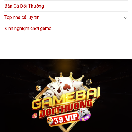
Bắn Cá Đổi Thưởng
Top nhà cái uy tín
Kinh nghiệm chơi game