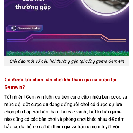
Giải đáp môt số câu hỏi thường gặp tại cổng game Gemwin
Có được lựa chọn bàn chơi khi tham gia cá cược tại
Gemwin?
Tất nhiên! Gem win luôn ưu tiên cung cấp nhiều bàn cược và
mức độ đặt cược đa dạng để người chơi có được sự lựa
chọn phù hợp với bản thân. Tại các sảnh , bất kì tựa game
nào cũng có các bàn chơi và phòng chơi khác nhau để đảm
bảo cược thủ có cơ hội tham gia và trải nghiệm tuyệt vời.