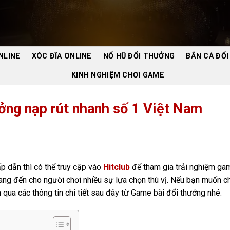
ONLINE
XÓC ĐĨA ONLINE
NỔ HŨ ĐỔI THƯỞNG
BẮN CÁ ĐỔ
KINH NGHIỆM CHƠI GAME
ởng nạp rút nhanh số 1 Việt Nam
 dẫn thì có thể truy cập vào
Hitclub
để tham gia trải nghiệm ga
ng đến cho người chơi nhiều sự lựa chọn thú vị. Nếu bạn muốn c
qua các thông tin chi tiết sau đây từ Game bài đổi thưởng nhé.