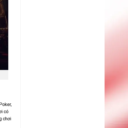
Poker,
ơi có
g chơi