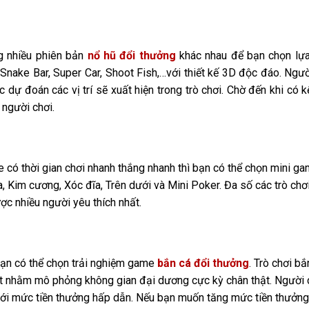
g nhiều phiên bản
nổ hũ đổi thưởng
khác nhau để bạn chọn lựa
 Snake Bar, Super Car, Shoot Fish,…với thiết kế 3D độc đáo. Ngườ
 dự đoán các vị trí sẽ xuất hiện trong trò chơi. Chờ đến khi có k
 người chơi.
 có thời gian chơi nhanh thắng nhanh thì bạn có thể chọn mini ga
a, Kim cương, Xóc đĩa, Trên dưới và Mini Poker. Đa số các trò chơ
ợc nhiều người yêu thích nhất.
 bạn có thể chọn trải nghiệm game
bắn cá đổi thưởng
. Trò chơi bắ
mắt nhằm mô phỏng không gian đại dương cực kỳ chân thật. Người 
 với mức tiền thưởng hấp dẫn. Nếu bạn muốn tăng mức tiền thưởng 