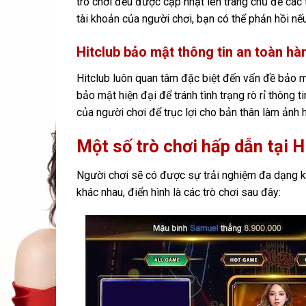
trò chơi đều được cập nhật lên trang chủ để các 
tài khoản của người chơi, bạn có thể phản hồi nế
Hitclub bảo mật thông tin an toàn hà
Hitclub luôn quan tâm đặc biệt đến vấn đề bảo m
bảo mật hiện đại để tránh tình trạng rò rỉ thông
của người chơi để trục lợi cho bản thân làm ảnh
Một số trò chơi hấp dẫn tại H
Người chơi sẽ có được sự trải nghiệm đa dạng k
khác nhau, điển hình là các trò chơi sau đây: