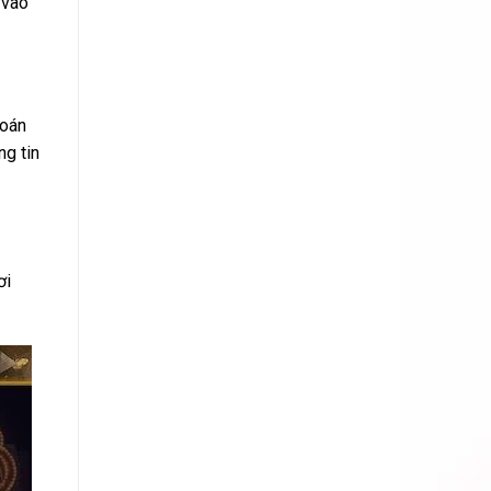
 vào
toán
ng tin
ơi