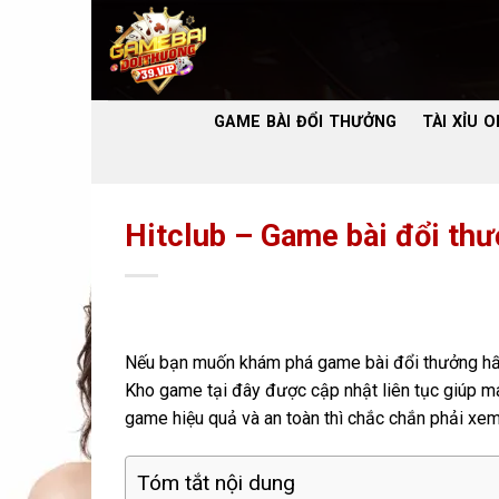
Chuyển
đến
nội
dung
GAME BÀI ĐỔI THƯỞNG
TÀI XỈU 
Hitclub – Game bài đổi thư
Nếu bạn muốn khám phá game bài đổi thưởng hấp
Kho game tại đây được cập nhật liên tục giúp ma
game hiệu quả và an toàn thì chắc chắn phải xem 
Tóm tắt nội dung