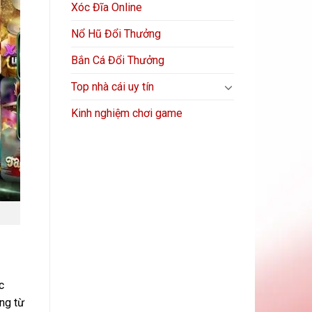
Đáng
Xóc Đĩa Online
Trải
Nghiệm
Nổ Hũ Đổi Thưởng
Bắn Cá Đổi Thưởng
Top nhà cái uy tín
Kinh nghiệm chơi game
c
ng từ