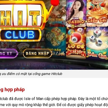
 ưu điểm có mặt tại cổng game Hitclub
ng hợp pháp
itclub đã được Isle of Man cấp phép hợp pháp. Đây là một tổ chứ
me với quy mô rộng khắp thế giới. Để có được giấy phép hoạt độ