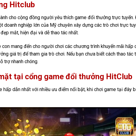
ng Hitclub
 dành cho cộng đồng người yêu thích game đổi thưởng trực tuyến. 
t doanh nghiệp lớn của Mỹ chuyên xây dựng các trò chơi trực tu
 đẹp mắt, hiện đại và dễ thao tác nhất.
me con mang đến cho người chơi các chương trình khuyến mãi hấp 
g giá trị để tham gia trò chơi. Nếu bạn chưa biết cách thao tác t
hỗ trợ nhanh chóng.
mặt tại cổng game đổi thưởng HitClub
e hấp dẫn nhất với nhiều ưu điểm nổi bật, khi chơi game tại đây 