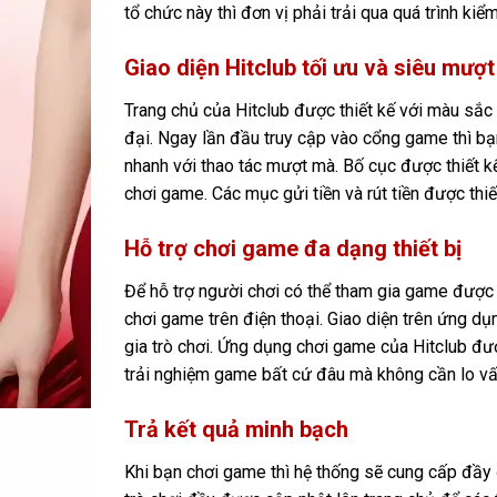
tổ chức này thì đơn vị phải trải qua quá trình kiể
Giao diện Hitclub tối ưu và siêu mượ
Trang chủ của Hitclub được thiết kế với màu sắc
đại. Ngay lần đầu truy cập vào cổng game thì b
nhanh với thao tác mượt mà. Bố cục được thiết kế
chơi game. Các mục gửi tiền và rút tiền được thiế
Hỗ trợ chơi game đa dạng thiết bị
Để hỗ trợ người chơi có thể tham gia game được 
chơi game trên điện thoại. Giao diện trên ứng d
gia trò chơi. Ứng dụng chơi game của Hitclub được
trải nghiệm game bất cứ đâu mà không cần lo vấn
Trả kết quả minh bạch
Khi bạn chơi game thì hệ thống sẽ cung cấp đầy đ