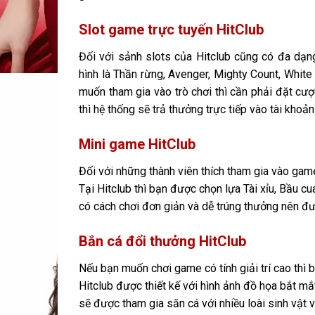
Slot game trực tuyến HitClub
Đối với sảnh slots của Hitclub cũng có đa dạn
hình là Thần rừng, Avenger, Mighty Count, White
muốn tham gia vào trò chơi thì cần phải đặt cược
thì hệ thống sẽ trả thưởng trực tiếp vào tài khoản
Mini game HitClub
Đối với những thành viên thích tham gia vào game
Tại Hitclub thì bạn được chọn lựa Tài xỉu, Bầu cu
có cách chơi đơn giản và dễ trúng thưởng nên đư
Bắn cá đổi thưởng HitClub
Nếu bạn muốn chơi game có tính giải trí cao thì
Hitclub được thiết kế với hình ảnh đồ họa bắt 
sẽ được tham gia săn cá với nhiều loài sinh vật