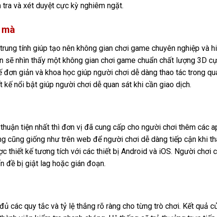
m tra và xét duyệt cực kỳ nghiêm ngặt.
t mà
 trung tính giúp tạo nên không gian chơi game chuyên nghiệp và h
ạn sẽ nhìn thấy một không gian chơi game chuẩn chất lượng 3D c
 đơn giản và khoa học giúp người chơi dễ dàng thao tác trong quá
t kế nổi bật giúp người chơi dễ quan sát khi cần giao dịch.
thuận tiện nhất thì đơn vị đã cung cấp cho người chơi thêm các a
ụng cũng giống như trên web để người chơi dễ dàng tiếp cận khi t
 thiết kế tương tích với các thiết bị Android và iOS. Người chơi c
 đề bị giật lag hoặc gián đoạn.
ủ các quy tắc và tỷ lệ thắng rõ ràng cho từng trò chơi. Kết quả c