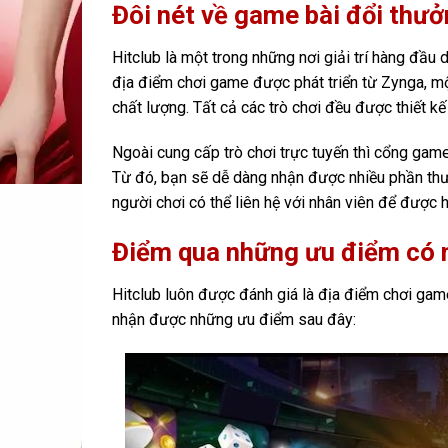
Đôi nét về game bài đổi thưở
Hitclub là một trong những nơi giải trí hàng đầu
địa điểm chơi game được phát triển từ Zynga, mộ
chất lượng. Tất cả các trò chơi đều được thiết kế
Ngoài cung cấp trò chơi trực tuyến thì cổng ga
Từ đó, bạn sẽ dễ dàng nhận được nhiều phần thưởn
người chơi có thể liên hệ với nhân viên để được 
Điểm qua những ưu điểm có 
Hitclub luôn được đánh giá là địa điểm chơi gam
nhận được những ưu điểm sau đây: