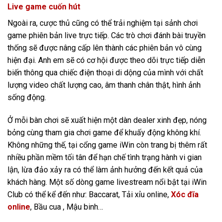
Live game cuốn hút
Ngoài ra, cược thủ cũng có thể trải nghiệm tại sảnh chơi
game phiên bản live trực tiếp. Các trò chơi đánh bài truyền
thống sẽ được nâng cấp lên thành các phiên bản vô cùng
hiện đại. Anh em sẽ có cơ hội được theo dõi trực tiếp diễn
biến thông qua chiếc điện thoại di dộng của mình với chất
lượng video chất lượng cao, âm thanh chân thật, hình ảnh
sống động.
Ở mỗi bàn chơi sẽ xuất hiện một dàn dealer xinh đẹp, nóng
bỏng cùng tham gia chơi game để khuấy động không khí.
Không những thế, tại cổng game iWin còn trang bị thêm rất
nhiều phần mềm tối tân để hạn chế tình trạng hành vi gian
lận, lừa đảo xảy ra có thể làm ảnh hưởng đến kết quả của
khách hàng. Một số dòng game livestream nổi bật tại iWin
Club có thể kể đến như: Baccarat, Tải xỉu online,
Xóc đĩa
online
, Bầu cua , Mậu binh…