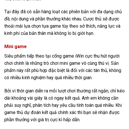
Tại đây đã có sẵn hàng loạt các phiên bản với đa dạng chủ
đề, nội dung và phần thưởng khác nhau. Cược thủ sẽ được
thoải mái lựa chọn tựa game tùy theo sở thích, năng lực và
kinh phí của bản thân mà không lo bị giới hạn.
Mini game
Siêu phẩm tiếp theo tại cổng game iWin cực thu hút người
chơi chính là những trò chơi mini game vô cùng thú vị. Sản
phẩm này rất phù hợp đặc biệt là đối với các tân thủ, không
có nhiều kinh nghiệm hay quá nhiều thời gian.
Bởi vì thời gian diễn ra mỗi lượt chơi thường rất ngắn, chỉ kéo
dài khoảng vài giây là có ngay kết quả. Anh em không cần
phải suy nghĩ, phân tích hay yêu cầu tính toán quá nhiều. Khi
game thủ dự đoán kết quả chính xác thì bạn sẽ nhận được
phần thưởng với giá trị cực kì hấp dẫn.