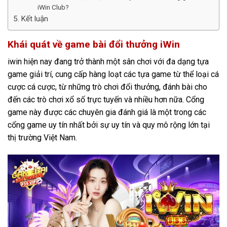
iWin Club?
Kết luận
Khái quát về game bài đổi thưởng iWin
iwin hiện nay đang trở thành một sân chơi với đa dạng tựa
game giải trí, cung cấp hàng loạt các tựa game từ thể loại cá
cược cá cược, từ những trò chơi đổi thưởng, đánh bài cho
đến các trò chơi xổ số trực tuyến và nhiều hơn nữa. Cổng
game này được các chuyên gia đánh giá là một trong các
cổng game uy tín nhất bởi sự uy tín và quy mô rộng lớn tại
thị trường Việt Nam.