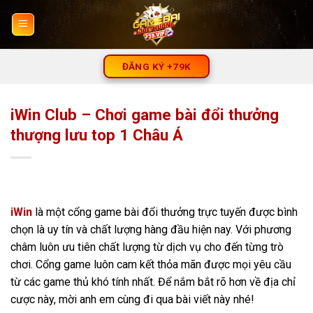
Chuyển
đến
nội
dung
ĐĂNG KÝ +79K
iWin Club – Chơi game bài đổi thưởng
thượng lưu top 1 Châu Á
iWin
là một cổng game bài đổi thưởng trực tuyến được bình
chọn là uy tín và chất lượng hàng đầu hiện nay. Với phương
châm luôn ưu tiên chất lượng từ dịch vụ cho đến từng trò
chơi. Cổng game luôn cam kết thỏa mãn được mọi yêu cầu
từ các game thủ khó tính nhất. Để nắm bắt rõ hơn về địa chỉ
cược này, mời anh em cùng đi qua bài viết này nhé!