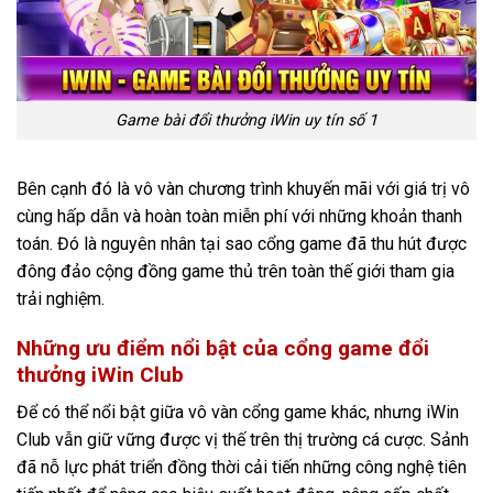
Game bài đổi thưởng iWin uy tín số 1
Bên cạnh đó là vô vàn chương trình khuyến mãi với giá trị vô
cùng hấp dẫn và hoàn toàn miễn phí với những khoản thanh
toán. Đó là nguyên nhân tại sao cổng game đã thu hút được
đông đảo cộng đồng game thủ trên toàn thế giới tham gia
trải nghiệm.
Những ưu điểm nổi bật của cổng game đổi
thưởng iWin Club
Để có thể nổi bật giữa vô vàn cổng game khác, nhưng iWin
Club vẫn giữ vững được vị thế trên thị trường cá cược. Sảnh
đã nỗ lực phát triển đồng thời cải tiến những công nghệ tiên