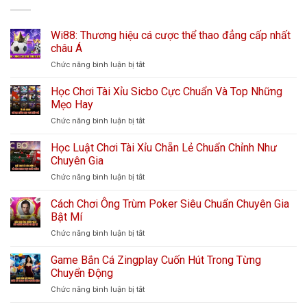
Wi88: Thương hiệu cá cược thể thao đẳng cấp nhất
châu Á
Chức năng bình luận bị tắt
ở
Wi88:
Thương
Học Chơi Tài Xỉu Sicbo Cực Chuẩn Và Top Những
hiệu
Mẹo Hay
cá
Chức năng bình luận bị tắt
ở
cược
Học
thể
Chơi
Học Luật Chơi Tài Xỉu Chẵn Lẻ Chuẩn Chỉnh Như
thao
Tài
đẳng
Chuyên Gia
Xỉu
cấp
Chức năng bình luận bị tắt
ở
Sicbo
nhất
Học
Cực
châu
Luật
Cách Chơi Ông Trùm Poker Siêu Chuẩn Chuyên Gia
Chuẩn
Á
Chơi
Và
Bật Mí
Tài
Top
Chức năng bình luận bị tắt
ở
Xỉu
Những
Cách
Chẵn
Mẹo
Chơi
Game Bắn Cá Zingplay Cuốn Hút Trong Từng
Lẻ
Hay
Ông
Chuẩn
Chuyển Động
Trùm
Chỉnh
Chức năng bình luận bị tắt
ở
Poker
Như
Game
Siêu
Chuyên