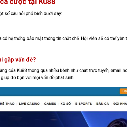
 cá cược tại Ku88
ột số câu hỏi phổ biến dưới đây:
 có hệ thống bảo mật thông tin chặt chẽ. Hội viên sẽ có thể yên 
hi gặp vấn đề?
hàng của Ku88 thông qua nhiều kênh như chat trực tuyến, email h
 giúp đỡ bạn với mọi vấn đề phát sinh.