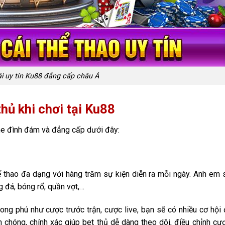
i uy tín Ku88 đẳng cấp châu Á
hủ khi chơi tại Ku88
me đình đám và đẳng cấp dưới đây:
 thao đa dạng với hàng trăm sự kiện diễn ra mỗi ngày. Anh em 
g đá, bóng rổ, quần vợt,…
ong phú như cược trước trận, cược live, bạn sẽ có nhiều cơ hội 
h chóng, chính xác giúp bet thủ dễ dàng theo dõi, điều chỉnh cư