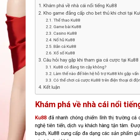
Khám phá về nhà cái nổi tiếng Ku88
Kho game đẳng cấp cho bet thủ khi chơi tại K
Thể thao Ku88
Game bài Ku88
Casino Ku88
Nổ hũ Ku88
Bắn cá Ku88
Xổ số Ku88
Câu hỏi hay gặp khi tham gia cá cược tại Ku88
Ku88 có đáng tin cậy không?
Làm thế nào để liên hệ hỗ trợ Ku88 khi gặp vấn
Có thể chơi cá cược Ku88 trên điện thoại di đ
Kết luận
Khám phá về nhà cái nổi tiế
Ku88
đã nhanh chóng chiếm lĩnh thị trường cá 
nghệ tiên tiến, dịch vụ khách hàng tận tâm. Đư
bạch,
Ku88 cung cấp đa dạng các sản phẩm giải 