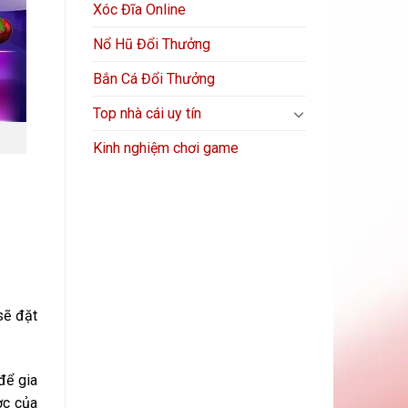
Đáng
Xóc Đĩa Online
Trải
Nghiệm
Nổ Hũ Đổi Thưởng
Bắn Cá Đổi Thưởng
Top nhà cái uy tín
Kinh nghiệm chơi game
sẽ đặt
để gia
ợc của