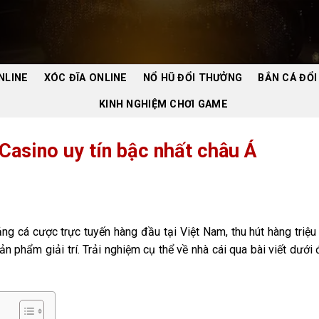
ONLINE
XÓC ĐĨA ONLINE
NỔ HŨ ĐỔI THƯỞNG
BẮN CÁ ĐỔ
KINH NGHIỆM CHƠI GAME
Casino uy tín bậc nhất châu Á
g cá cược trực tuyến hàng đầu tại Việt Nam, thu hút hàng triệu
ản phẩm giải trí. Trải nghiệm cụ thể về nhà cái qua bài viết dưới 