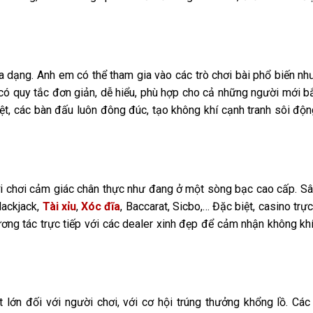
 dạng. Anh em có thể tham gia vào các trò chơi bài phổ biến như
 có quy tắc đơn giản, dễ hiểu, phù hợp cho cả những người mới b
ệt, các bàn đấu luôn đông đúc, tạo không khí cạnh tranh sôi độn
i chơi cảm giác chân thực như đang ở một sòng bạc cao cấp. Sâ
lackjack,
Tài xỉu
,
Xóc đĩa
, Baccarat, Sicbo,… Đặc biệt, casino trự
tương tác trực tiếp với các dealer xinh đẹp để cảm nhận không kh
 lớn đối với người chơi, với cơ hội trúng thưởng khổng lồ. Cá