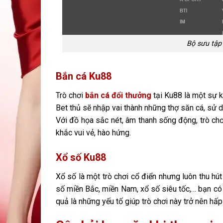
Bộ sưu tập
Bắn cá Ku88
Trò chơi
bắn cá đổi thưởng
tại Ku88 là một sự kế
Bet thủ sẽ nhập vai thành những thợ săn cá, sử d
Với đồ họa sắc nét, âm thanh sống động, trò ch
khắc vui vẻ, hào hứng.
Xổ số Ku88
Xổ số là một trò chơi cổ điển nhưng luôn thu hút
số miền Bắc, miền Nam, xổ số siêu tốc,… bạn có 
quả là những yếu tố giúp trò chơi này trở nên hấp