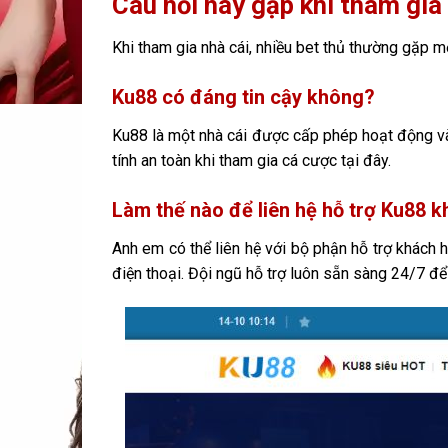
Câu hỏi hay gặp khi tham gia
Khi tham gia nhà cái, nhiều bet thủ thường gặp m
Ku88 có đáng tin cậy không?
Ku88
là một nhà cái được cấp phép hoạt động và
tính an toàn khi tham gia cá cược tại đây.
Làm thế nào để liên hệ hỗ trợ Ku88 k
Anh em có thể liên hệ với bộ phận hỗ trợ khách 
điện thoại. Đội ngũ hỗ trợ luôn sẵn sàng 24/7 để