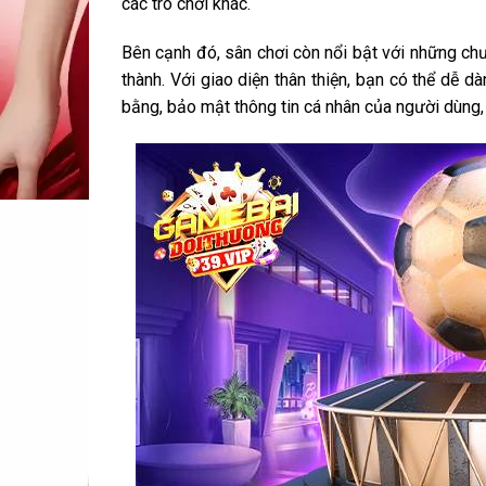
các trò chơi khác.
Bên cạnh đó, sân chơi còn nổi bật với những ch
thành. Với giao diện thân thiện, bạn có thể dễ 
bằng, bảo mật thông tin cá nhân của người dùng,