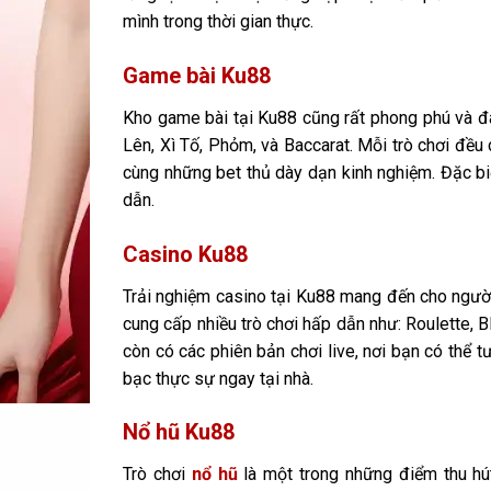
mình trong thời gian thực.
Game bài Ku88
Kho game bài tại Ku88 cũng rất phong phú và đa
Lên, Xì Tố, Phỏm, và Baccarat. Mỗi trò chơi đều
cùng những bet thủ dày dạn kinh nghiệm. Đặc bi
dẫn.
Casino Ku88
Trải nghiệm casino tại Ku88 mang đến cho ngườ
cung cấp nhiều trò chơi hấp dẫn như: Roulette, B
còn có các phiên bản chơi live, nơi bạn có thể 
bạc thực sự ngay tại nhà.
Nổ hũ Ku88
Trò chơi
nổ hũ
là một trong những điểm thu hút