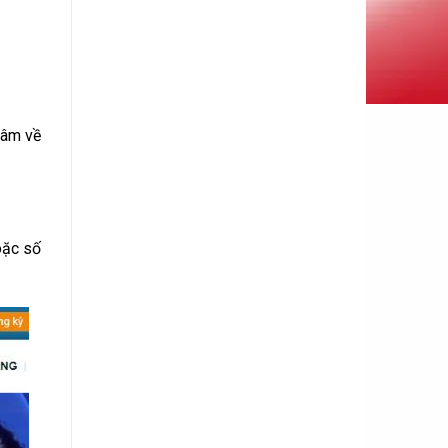
tâm về
oặc số