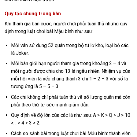
Quy tắc chung trong bàn
Khi tham gia bàn cược, người chơi phải tuân thủ những quy
định trong luật chơi bài Mậu binh như sau:
Mỗi ván sử dụng 52 quân trong bộ tú lơ khơ, loại bỏ các
lá Joker.
Mỗi bàn giới hạn người tham gia trong khoảng 2 – 4 và
mỗi người được chia cho 13 lá ngẫu nhiên. Nhiệm vụ của
mỗi hội viên là xếp chúng thành 3 chi 1 – 2 – 3 với số lá
tương ứng là 5 – 5 – 3.
Các chi không chỉ phải tuân thủ về số lượng quân mà còn
phải theo thứ tự sức mạnh giảm dẫn.
Quy định về độ lớn của các lá như sau: A > K > Q > J > 10
>… > 4 > 3 > 2.
Cách so sánh bài trong luật chơi bài Mậu binh: thành viên