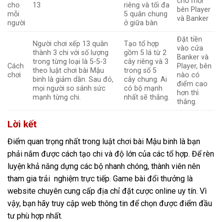
cho mỗi
cho
13
riêng và tối đa
bên Player
mỗi
5 quân chung
và Banker
người
ở giữa bàn
Đặt tiền
Người chơi xếp 13 quân
Tạo tổ hợp
vào cửa
thành 3 chi với số lượng
gồm 5 lá từ 2
Banker và
trong từng loại là 5-5-3
cây riêng và 3
Cách
Player, bên
theo luật chơi bài Mậu
trong số 5
chơi
nào có
binh là giảm dần. Sau đó,
cây chung. Ai
điểm cao
mọi người so sánh sức
có bộ mạnh
hơn thì
mạnh từng chi.
nhất sẽ thắng.
thắng.
Lời kết
Điểm quan trọng nhất trong luật chơi bài Mậu binh là bạn
phải nắm được cách tạo chi và độ lớn của các tổ hợp. Để rèn
luyện khả năng dựng các bộ nhanh chóng, thành viên nên
tham gia trải nghiệm trực tiếp. Game bài đổi thưởng là
website chuyên cung cấp địa chỉ đặt cược online uy tín. Vì
vậy, bạn hãy truy cập web thông tin để chọn được điểm đầu
tư phù hợp nhất.