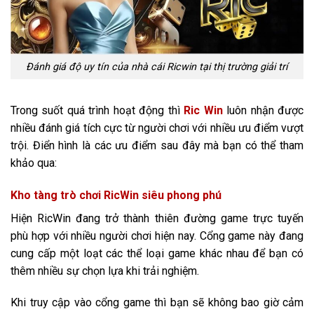
Đánh giá độ uy tín của nhà cái Ricwin tại thị trường giải trí
Trong suốt quá trình hoạt động thì
Ric Win
luôn nhận được
nhiều đánh giá tích cực từ người chơi với nhiều ưu điểm vượt
trội. Điển hình là các ưu điểm sau đây mà bạn có thể tham
khảo qua:
Kho tàng trò chơi RicWin siêu phong phú
Hiện RicWin đang trở thành thiên đường game trực tuyến
phù hợp với nhiều người chơi hiện nay. Cổng game này đang
cung cấp một loạt các thể loại game khác nhau để bạn có
thêm nhiều sự chọn lựa khi trải nghiệm.
Khi truy cập vào cổng game thì bạn sẽ không bao giờ cảm