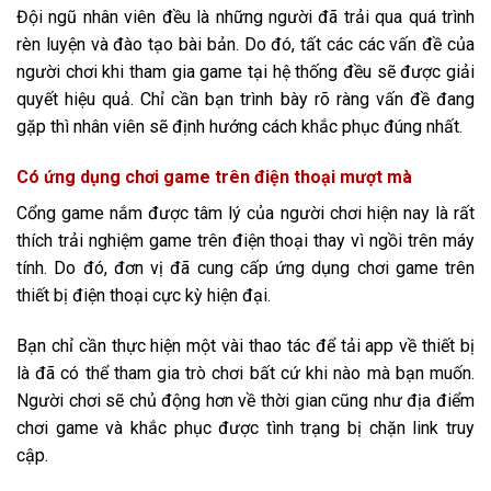
Đội ngũ nhân viên đều là những người đã trải qua quá trình
rèn luyện và đào tạo bài bản. Do đó, tất các các vấn đề của
người chơi khi tham gia game tại hệ thống đều sẽ được giải
quyết hiệu quả. Chỉ cần bạn trình bày rõ ràng vấn đề đang
gặp thì nhân viên sẽ định hướng cách khắc phục đúng nhất.
Có ứng dụng chơi game trên điện thoại mượt mà
Cổng game nắm được tâm lý của người chơi hiện nay là rất
thích trải nghiệm game trên điện thoại thay vì ngồi trên máy
tính. Do đó, đơn vị đã cung cấp ứng dụng chơi game trên
thiết bị điện thoại cực kỳ hiện đại.
Bạn chỉ cần thực hiện một vài thao tác để tải app về thiết bị
là đã có thể tham gia trò chơi bất cứ khi nào mà bạn muốn.
Người chơi sẽ chủ động hơn về thời gian cũng như địa điểm
chơi game và khắc phục được tình trạng bị chặn link truy
cập.