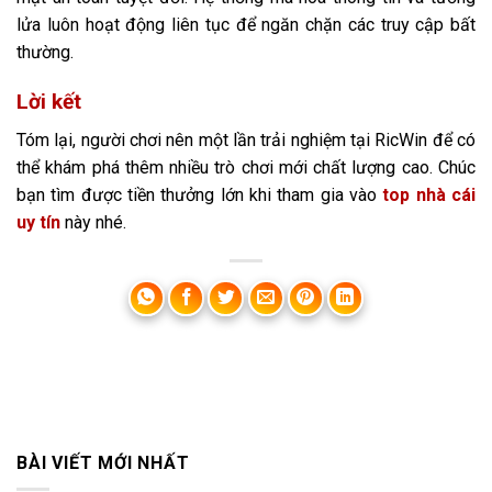
lửa luôn hoạt động liên tục để ngăn chặn các truy cập bất
thường.
Lời kết
Tóm lại, người chơi nên một lần trải nghiệm tại
RicWin
để có
thể khám phá thêm nhiều trò chơi mới chất lượng cao. Chúc
bạn tìm được tiền thưởng lớn khi tham gia vào
top nhà cái
uy tín
này nhé.
BÀI VIẾT MỚI NHẤT