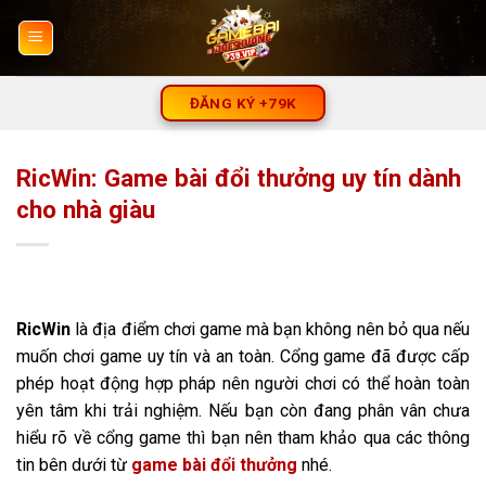
Chuyển
đến
nội
dung
ĐĂNG KÝ +79K
RicWin: Game bài đổi thưởng uy tín dành
cho nhà giàu
RicWin
là địa điểm chơi game mà bạn không nên bỏ qua nếu
muốn chơi game uy tín và an toàn. Cổng game đã được cấp
phép hoạt động hợp pháp nên người chơi có thể hoàn toàn
yên tâm khi trải nghiệm. Nếu bạn còn đang phân vân chưa
hiểu rõ về cổng game thì bạn nên tham khảo qua các thông
tin bên dưới từ
game bài đổi thưởng
nhé.