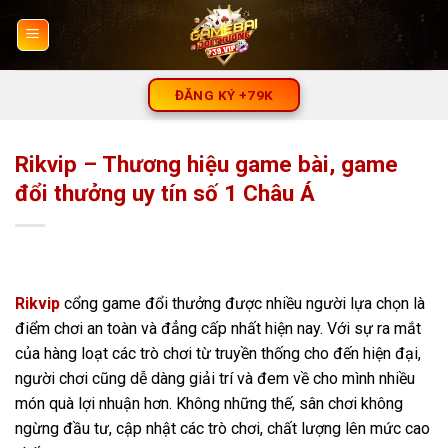
Chuyển
đến
nội
dung
ĐĂNG KÝ +79K
Rikvip – Thương hiệu game bài, game
đổi thưởng uy tín số 1 Châu Á
Rikvip
cổng game đổi thưởng được nhiều người lựa chọn là
điểm chơi an toàn và đẳng cấp nhất hiện nay. Với sự ra mắt
của hàng loạt các trò chơi từ truyền thống cho đến hiện đại,
người chơi cũng dễ dàng giải trí và đem về cho mình nhiều
món quà lợi nhuận hơn. Không những thế, sân chơi không
ngừng đầu tư, cập nhật các trò chơi, chất lượng lên mức cao