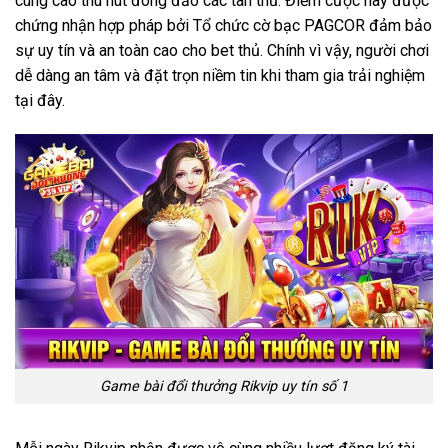
cùng cao thu hút đông đảo các tân thủ. Điểm cược này được
chứng nhận hợp pháp bởi Tổ chức cờ bạc PAGCOR đảm bảo
sự uy tín và an toàn cao cho bet thủ. Chính vì vậy, người chơi
dễ dàng an tâm và đặt trọn niềm tin khi tham gia trải nghiệm
tại đây.
Game bài đổi thưởng Rikvip uy tín số 1