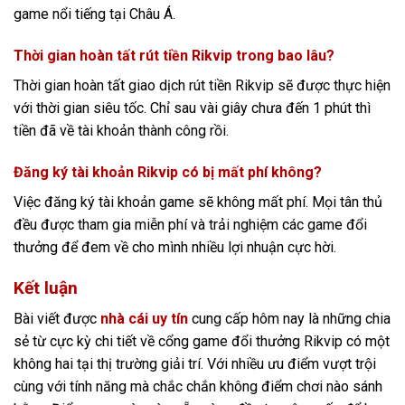
game nổi tiếng tại Châu Á.
Thời gian hoàn tất rút tiền Rikvip trong bao lâu?
Thời gian hoàn tất giao dịch rút tiền Rikvip sẽ được thực hiện
với thời gian siêu tốc. Chỉ sau vài giây chưa đến 1 phút thì
tiền đã về tài khoản thành công rồi.
Đăng ký tài khoản Rikvip có bị mất phí không?
Việc đăng ký tài khoản game sẽ không mất phí. Mọi tân thủ
đều được tham gia miễn phí và trải nghiệm các game đổi
thưởng để đem về cho mình nhiều lợi nhuận cực hời.
Kết luận
Bài viết được
nhà cái uy tín
cung cấp hôm nay là những chia
sẻ từ cực kỳ chi tiết về cổng game đổi thưởng Rikvip có một
không hai tại thị trường giải trí. Với nhiều ưu điểm vượt trội
cùng với tính năng mà chắc chắn không điểm chơi nào sánh