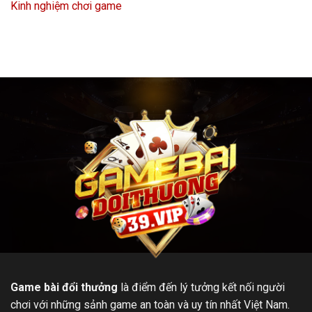
Kinh nghiệm chơi game
Game bài đổi thưởng
là điểm đến lý tưởng kết nối người
chơi với những sảnh game an toàn và uy tín nhất Việt Nam.