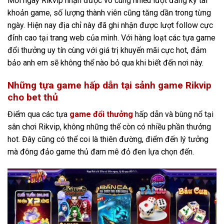
Mỗi ngày Rikvip nhận được vô cùng nhiều lượt đăng ký tài
khoản game, số lượng thành viên cũng tăng dần trong từng
ngày. Hiện nay địa chỉ này đã ghi nhận được lượt follow cực
đỉnh cao tại trang web của mình. Với hàng loạt các tựa game
đổi thưởng uy tín cùng với giá trị khuyến mãi cực hot, đảm
bảo anh em sẽ không thể nào bỏ qua khi biết đến nơi này.
Những tựa game hấp dẫn tại sảnh game Rikvip
cho bet thủ
Điểm qua các tựa
game đổi thưởng
hấp dẫn và bùng nổ tại
sân chơi Rikvip, không những thế còn có nhiều phần thưởng
hot. Đây cũng có thể coi là thiên đường, điểm đến lý tưởng
mà đông đảo game thủ đam mê đỏ đen lựa chọn đến.