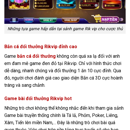
Những tựa game hấp dẫn tại sảnh game Rik vip cho cược thủ
Bắn cá đổi thưởng Rikvip đỉnh cao
Game
bắn cá đổi thưởng
không còn quá xa lạ đối với anh
em đam mê game đen đỏ tại Rikvip. Chỉ với hình thức chơi
dễ dàng, nhanh chóng và đổi thưởng 1 ăn 10 cực đỉnh. Qua
đó, người chơi đánh giá cao giao diện Bắn cá 3D cực hoành
tráng và sang chảnh.
Game bài đổi thưởng Rikvip hot
Những trò chơi không thể không nhắc đến khi tham gia sảnh
Game bài truyền thống chính là Tá lả, Phỏm, Poker, Liêng,
Xâm, Tiến lên miền Nam,… Đây là những trò chơi bài quá
quen thuộc. Việc chơi trên nền tảng trực tuyến sẽ cho bạn