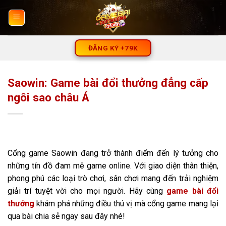
Chuyển
đến
nội
dung
ĐĂNG KÝ +79K
Saowin: Game bài đổi thưởng đẳng cấp
ngôi sao châu Á
Cổng game
Saowin
đang trở thành điểm đến lý tưởng cho
những tín đồ đam mê game online. Với giao diện thân thiện,
phong phú các loại trò chơi, sân chơi mang đến trải nghiệm
giải trí tuyệt vời cho mọi người. Hãy cùng
game bài đổi
thưởng
khám phá những điều thú vị mà cổng game mang lại
qua bài chia sẻ ngay sau đây nhé!