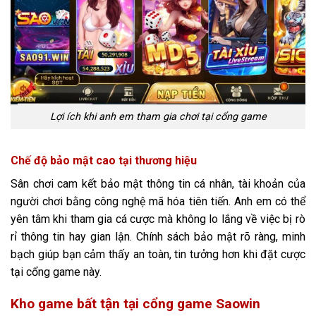
Lợi ích khi anh em tham gia chơi tại cổng game
Chế độ bảo mật cao tại thương hiệu
Sân chơi cam kết bảo mật thông tin cá nhân, tài khoản của
người chơi bằng công nghệ mã hóa tiên tiến. Anh em có thể
yên tâm khi tham gia cá cược mà không lo lắng về việc bị rò
rỉ thông tin hay gian lận. Chính sách bảo mật rõ ràng, minh
bạch giúp bạn cảm thấy an toàn, tin tưởng hơn khi đặt cược
tại cổng game này.
Kho game bất tận tại cổng game Saowin