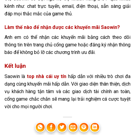
kênh như: chat trực tuyến, email, điện thoại, sẵn sàng giải
đáp mọi thắc mắc của game thủ.
Làm thế nào để nhận được các khuyến mãi Saowin?
Anh em có thể nhận các khuyến mãi bằng cách theo dõi
thông tin trên trang chủ cổng game hoặc đăng ký nhận thông
báo để không bỏ lỡ các chương trình ưu đãi.
Kết luận
Saowin
là
top nhà cái uy tín
hấp dẫn với nhiều trò chơi đa
dạng cùng khuyến mãi hấp dẫn. Với giao diện thân thiện, dịch
vụ khách hàng tận tâm và các giao dịch tài chính an toàn,
cổng game chắc chắn sẽ mang lại trải nghiệm cá cược tuyệt
vời cho mọi người chơi.