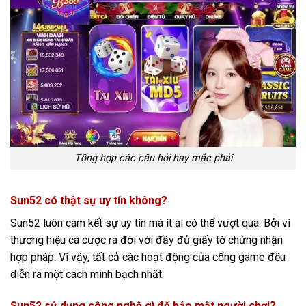
Tổng hợp các câu hỏi hay mắc phải
Sun52 có thật sự uy tín không?
Sun52 luôn cam kết sự uy tín mà ít ai có thể vượt qua. Bởi vì
thương hiệu cá cược ra đời với đầy đủ giấy tờ chứng nhận
hợp pháp. Vì vậy, tất cả các hoạt động của cổng game đều
diễn ra một cách minh bạch nhất.
Sun52 sử dụng công nghệ gì để bảo mật người chơi?