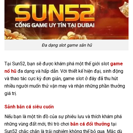
Đa dạng slot game săn hũ
Tại Sun52, bạn sẽ được khám phá một thế giới slot
game
nổ hũ
đa dạng và hấp dẫn. Với thiết kế hiện đại, sinh động
và thao tác cực kỳ đơn giản, game slot ở đây đã thu hút
nhiều người muốn thử vận may và nhận những phần thưởng
giá trị.
Sảnh bắn cá siêu cuốn
Nếu bạn là một tín đồ của sự phiêu lưu và thích khám phá
những vùng đất mới, thì trò chơi
bắn cá đổi thưởng
tại
Sun52 chắc chắn là trải nghiệm không thể bỏ qua. Mặc dù