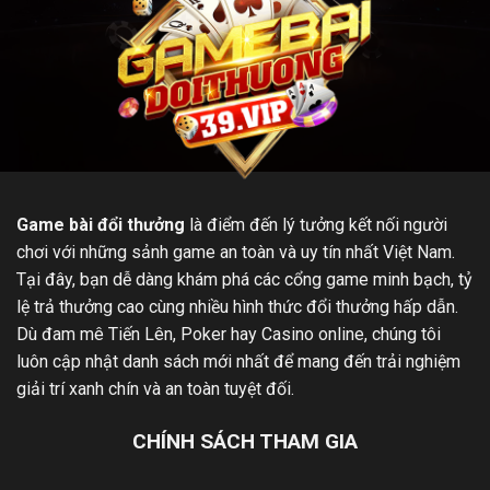
Game bài đổi thưởng
là điểm đến lý tưởng kết nối người
chơi với những sảnh game an toàn và uy tín nhất Việt Nam.
Tại đây, bạn dễ dàng khám phá các cổng game minh bạch, tỷ
lệ trả thưởng cao cùng nhiều hình thức đổi thưởng hấp dẫn.
Dù đam mê Tiến Lên, Poker hay Casino online, chúng tôi
luôn cập nhật danh sách mới nhất để mang đến trải nghiệm
giải trí xanh chín và an toàn tuyệt đối.
CHÍNH SÁCH THAM GIA