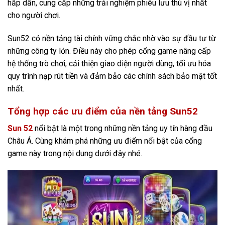
hấp dẫn, cung cấp những trải nghiệm phiêu lưu thú vị nhất
cho người chơi.
Sun52
có nền tảng tài chính vững chắc nhờ vào sự đầu tư từ
những công ty lớn. Điều này cho phép cổng game nâng cấp
hệ thống trò chơi, cải thiện giao diện người dùng, tối ưu hóa
quy trình nạp rút tiền và đảm bảo các chính sách bảo mật tốt
nhất.
Tổng hợp các ưu điểm của nền tảng Sun52
Sun 52
nổi bật là một trong những nền tảng uy tín hàng đầu
Châu Á. Cùng khám phá những ưu điểm nổi bật của cổng
game này trong nội dung dưới đây nhé.