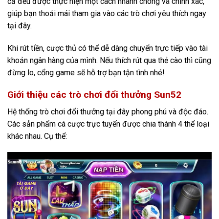
cả đều được thực hiện một cách nhanh chóng và chính xác,
giúp bạn thoải mái tham gia vào các trò chơi yêu thích ngay
tại đây.
Khi rút tiền, cược thủ có thể dễ dàng chuyển trực tiếp vào tài
khoản ngân hàng của mình. Nếu thích rút qua thẻ cào thì cũng
đừng lo, cổng game sẽ hỗ trợ bạn tận tình nhé!
Giới thiệu các trò chơi đổi thưởng Sun52
Hệ thống trò chơi đổi thưởng tại đây phong phú và độc đáo.
Các sản phẩm cá cược trực tuyến được chia thành 4 thể loại
khác nhau. Cụ thể: