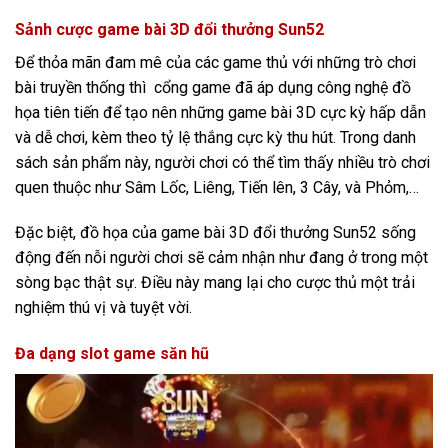
Sảnh cược game bài 3D đổi thưởng Sun52
Để thỏa mãn đam mê của các game thủ với những trò chơi
bài truyền thống thì cổng game đã áp dụng công nghệ đồ
họa tiên tiến để tạo nên những game bài 3D cực kỳ hấp dẫn
và dễ chơi, kèm theo tỷ lệ thắng cực kỳ thu hút. Trong danh
sách sản phẩm này, người chơi có thể tìm thấy nhiều trò chơi
quen thuộc như Sâm Lốc, Liêng, Tiến lên, 3 Cây, và Phỏm,…
Đặc biệt, đồ họa của game bài 3D đổi thưởng Sun52 sống
động đến nỗi người chơi sẽ cảm nhận như đang ở trong một
sòng bạc thật sự. Điều này mang lại cho cược thủ một trải
nghiệm thú vị và tuyệt vời.
Đa dạng slot game săn hũ