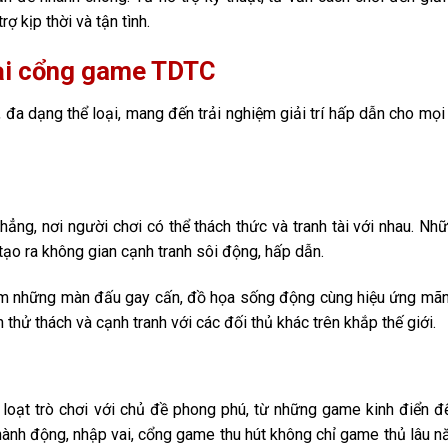
ợ kịp thời và tận tình.
tại cổng game TDTC
đa dạng thể loại, mang đến trải nghiệm giải trí hấp dẫn cho mọi
ẳng, nơi người chơi có thể thách thức và tranh tài với nhau. Nhữ
 tạo ra không gian cạnh tranh sôi động, hấp dẫn.
ệm những màn đấu gay cấn, đồ họa sống động cùng hiệu ứng mãn
thử thách và cạnh tranh với các đối thủ khác trên khắp thế giới.
loạt trò chơi với chủ đề phong phú, từ những game kinh điển đ
 hành động, nhập vai, cổng game thu hút không chỉ game thủ lâu 