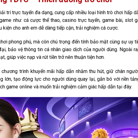
i trí trực tuyến đa dạng, cung cấp nhiều loại hình trò chơi hấp dẫ
 game như: cá cược thể thao, casino trực tuyến, game bài, slot 
ều kiện cho anh em dễ dàng tiếp cận, trải nghiệm cá cược.
chơi phong phú, mà còn chú trọng đến tính bảo mật cùng sự uy tí
ại, bảo vệ thông tin cá nhân giao dịch của người dùng. Ngoài ra
t, giúp việc nạp và rút tiền trở nên thuận tiện hơn.
 chương trình khuyến mãi hấp dẫn nhằm thu hút, giữ chân người
g lớn, tạo động lực cho người dùng quay lại, gắn bó với nền tản
hích game online và muốn trải nghiệm cảm giác hấp dẫn tại đây.