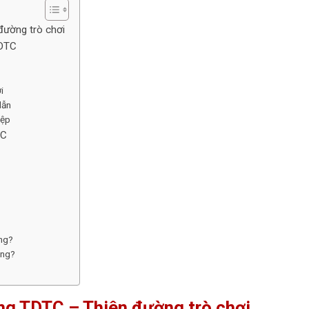
đường trò chơi
TDTC
i
dẫn
iệp
TC
ng?
ông?
ng TDTC – Thiên đường trò chơi