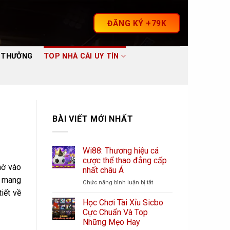
ĐĂNG KÝ +79K
I THƯỞNG
TOP NHÀ CÁI UY TÍN
BÀI VIẾT MỚI NHẤT
Wi88: Thương hiệu cá
cược thể thao đẳng cấp
hờ vào
nhất châu Á
i mang
Chức năng bình luận bị tắt
ở
Wi88:
iết về
Thương
Học Chơi Tài Xỉu Sicbo
hiệu
Cực Chuẩn Và Top
cá
Những Mẹo Hay
cược