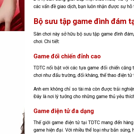
các vấn đề giao dịch, bạn luôn nhận được sự hỗ tr
Bộ sưu tập game đình đám 
Sân chơi này sở hữu bộ sưu tập game đình đám, 
chơi. Chi tiết:
Game đối chiến đỉnh cao
TDTC nổi bật với các tựa game đối chiến căng th
chơi như đấu trường, đối kháng, thể thao điện tử
Anh em không chỉ so tài mà còn được trải nghi
Đây là nơi lý tưởng cho những game thủ yêu thích 
Game điện tử đa dạng
Thế giới game điện tử tại TDTC mang đến hàng 
game hiện đại. Với nhiều thể loại như bắn súng,