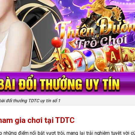
ài đổi thưởng TDTC uy tín số 1
ham gia chơi tại TDTC
 những điểm nổi bật vượt trội, mang lại trải nghiệm tuyệt vời c