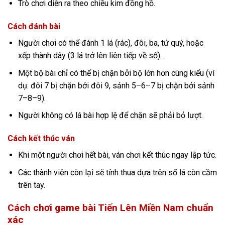
Trò chơi diễn ra theo chiều kim đồng hồ.
Cách đánh bài
Người chơi có thể đánh 1 lá (rác), đôi, ba, tứ quý, hoặc
xếp thành dây (3 lá trở lên liên tiếp về số).
Một bộ bài chỉ có thể bị chặn bởi bộ lớn hơn cùng kiểu (ví
dụ: đôi 7 bị chặn bởi đôi 9, sảnh 5–6–7 bị chặn bởi sảnh
7–8–9).
Người không có lá bài hợp lệ để chặn sẽ phải bỏ lượt.
Cách kết thúc ván
Khi một người chơi hết bài, ván chơi kết thúc ngay lập tức.
Các thành viên còn lại sẽ tính thua dựa trên số lá còn cầm
trên tay.
Cách chơi game bài Tiến Lên Miền Nam chuẩn
xác