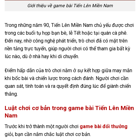
Giới thiệu về game bài Tiến Lên Miền Nam
Trong những năm 90, Tiến Lên Miền Nam chủ yếu được chơi
trong các buổi tụ họp bạn bè, lễ Tết hoặc tại quán cà phê.
Đến nay, nhờ công nghệ phát triển, trò chơi đã có mặt trên
nền tảng trực tuyến, giúp người chơi có thể tham gia bất kỳ
lúc nào, dù ở nhà hay khi di chuyển.
Điểm hấp dẫn của trò chơi nằm ở sự kết hợp giữa may mắn
khi bốc bài và chiến lược trong cách đánh. Người chơi cần
quan sát, tính toán và ra quyết định đúng lúc để giành chiến
thắng.
Luật chơi cơ bản trong game bài Tiến Lên Miền
Nam
Trước khi trở thành một người chơi
game bài đổi thưởng
giỏi, bạn cần nắm chắc luật chơi cơ bản.