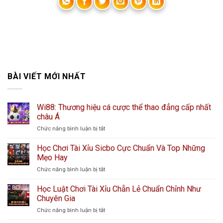
BÀI VIẾT MỚI NHẤT
Wi88: Thương hiệu cá cược thể thao đẳng cấp nhất
châu Á
Chức năng bình luận bị tắt
ở
Wi88:
Thương
Học Chơi Tài Xỉu Sicbo Cực Chuẩn Và Top Những
hiệu
Mẹo Hay
cá
Chức năng bình luận bị tắt
ở
cược
Học
thể
Chơi
Học Luật Chơi Tài Xỉu Chẵn Lẻ Chuẩn Chỉnh Như
thao
Tài
đẳng
Chuyên Gia
Xỉu
cấp
Chức năng bình luận bị tắt
ở
Sicbo
nhất
Học
Cực
châu