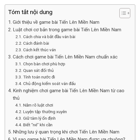
Tóm tắt nội dung
Giới thiệu về game bài Tiến Lên Miền Nam
Luật chơi cơ bản trong game bài Tiến Lên Miền Nam
Cách chia và bắt đầu ván bài
Cách đánh bài
Cách kết thúc ván
Cách chơi game bài Tiến Lên Miền Nam chuẩn xác
Chọn bàn chơi phù hợp
Quan sát đối thủ
Tính toán nước đi
Chủ động kiểm soát ván đấu
Kinh nghiệm chơi game bài Tiến Lên Miền Nam từ cao
thủ
Nắm rõ luật chơi
Luyện tập thường xuyên
Giữ tâm lý ổn định
Biết “né” khi cần
Những lưu ý quan trọng khi chơi Tiến Lên Miền Nam
Vì sao game bài Tiến Lên Miền Nam được ưa chuộng?