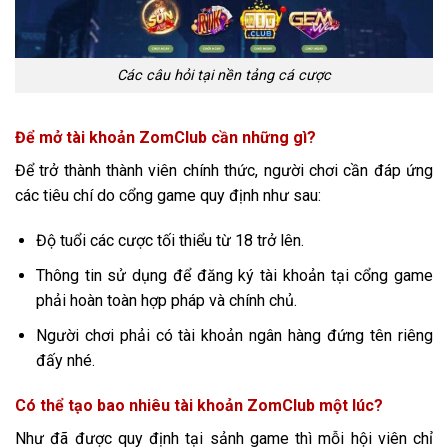
Các câu hỏi tại nền tảng cá cược
Để mở tài khoản ZomClub cần những gì?
Để trở thành thành viên chính thức, người chơi cần đáp ứng
các tiêu chí do cổng game quy định như sau:
Độ tuổi các cược tối thiểu từ 18 trở lên.
Thông tin sử dụng để đăng ký tài khoản tại cổng game
phải hoàn toàn hợp pháp và chính chủ.
Người chơi phải có tài khoản ngân hàng đứng tên riêng
đấy nhé.
Có thể tạo bao nhiêu tài khoản ZomClub một lúc?
Như đã được quy định tại sảnh game thì mỗi hội viên chỉ