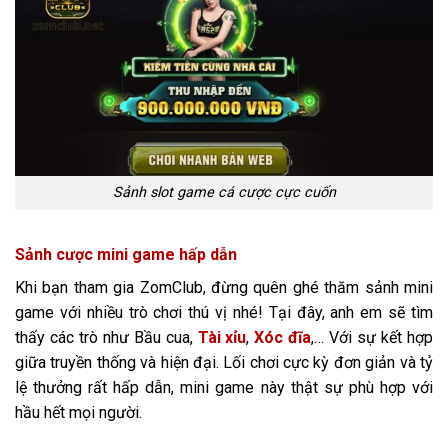
Sảnh slot game cá cược cực cuốn
Sảnh cược mini game hấp dẫn
Khi bạn tham gia ZomClub, đừng quên ghé thăm sảnh mini
game với nhiều trò chơi thú vị nhé! Tại đây, anh em sẽ tìm
thấy các trò như Bầu cua,
Tài xỉu
,
Xóc đĩa
,… Với sự kết hợp
giữa truyền thống và hiện đại. Lối chơi cực kỳ đơn giản và tỷ
lệ thưởng rất hấp dẫn, mini game này thật sự phù hợp với
hầu hết mọi người.