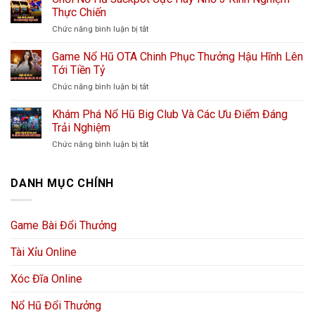
Hũ
Từng
Thực Chiến
Bắn
Chuyển
Chức năng bình luận bị tắt
ở
Cá
Động
Chơi
–
Nổ
Game Nổ Hũ OTA Chinh Phục Thưởng Hậu Hĩnh Lên
Rinh
Hũ
Ngay
Tới Tiền Tỷ
Jackpot
Jackpot
Chức năng bình luận bị tắt
ở
Cực
Tiền
Game
Hay
Tỷ
Nổ
Khám Phá Nổ Hũ Big Club Và Các Ưu Điểm Đáng
Nhờ
Với
Hũ
3
Trải Nghiệm
3
OTA
Kinh
Mẹo
Chức năng bình luận bị tắt
ở
Chinh
Nghiệm
Khám
Phục
Thực
Phá
Thưởng
Chiến
Nổ
DANH MỤC CHÍNH
Hậu
Hũ
Hĩnh
Big
Lên
Club
Tới
Game Bài Đổi Thưởng
Và
Tiền
Các
Tỷ
Tài Xỉu Online
Ưu
Điểm
Đáng
Xóc Đĩa Online
Trải
Nghiệm
Nổ Hũ Đổi Thưởng