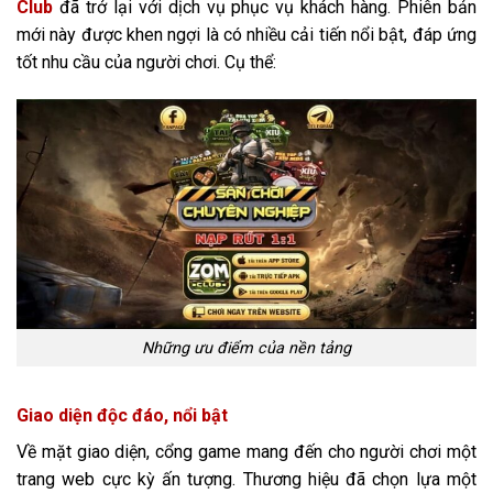
Club
đã trở lại với dịch vụ phục vụ khách hàng. Phiên bản
mới này được khen ngợi là có nhiều cải tiến nổi bật, đáp ứng
tốt nhu cầu của người chơi. Cụ thể:
Những ưu điểm của nền tảng
Giao diện độc đáo, nổi bật
Về mặt giao diện, cổng game mang đến cho người chơi một
trang web cực kỳ ấn tượng. Thương hiệu đã chọn lựa một