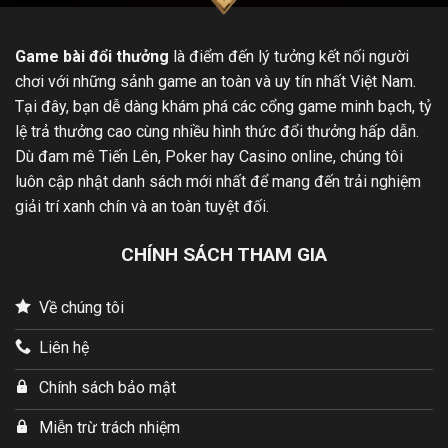
Game bài đổi thưởng
là điểm đến lý tưởng kết nối người
chơi với những sảnh game an toàn và uy tín nhất Việt Nam.
Tại đây, bạn dễ dàng khám phá các cổng game minh bạch, tỷ
lệ trả thưởng cao cùng nhiều hình thức đổi thưởng hấp dẫn.
Dù đam mê Tiến Lên, Poker hay Casino online, chúng tôi
luôn cập nhật danh sách mới nhất để mang đến trải nghiệm
giải trí xanh chín và an toàn tuyệt đối.
CHÍNH SÁCH THAM GIA
Về chúng tôi
Liên hệ
Chính sách bảo mật
Miễn trừ trách nhiệm