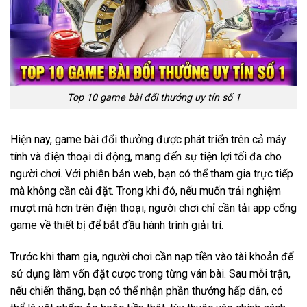
Top 10 game bài đổi thưởng uy tín số 1
Hiện nay, game bài đổi thưởng được phát triển trên cả máy
tính và điện thoại di động, mang đến sự tiện lợi tối đa cho
người chơi. Với phiên bản web, bạn có thể tham gia trực tiếp
mà không cần cài đặt. Trong khi đó, nếu muốn trải nghiệm
mượt mà hơn trên điện thoại, người chơi chỉ cần tải app cổng
game về thiết bị để bắt đầu hành trình giải trí.
Trước khi tham gia, người chơi cần nạp tiền vào tài khoản để
sử dụng làm vốn đặt cược trong từng ván bài. Sau mỗi trận,
nếu chiến thắng, bạn có thể nhận phần thưởng hấp dẫn, có