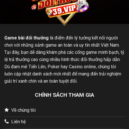
Game bài đổi thưởng
là điểm đến lý tưởng kết nối người
chơi với những sảnh game an toàn và uy tín nhất Việt Nam.
Tại đây, bạn dễ dàng khám phá các cổng game minh bạch, tỷ
lệ trả thưởng cao cùng nhiều hình thức đổi thưởng hấp dẫn.
Dù đam mê Tiến Lên, Poker hay Casino online, chúng tôi
luôn cập nhật danh sách mới nhất để mang đến trải nghiệm
giải trí xanh chín và an toàn tuyệt đối.
CHÍNH SÁCH THAM GIA
Về chúng tôi
Liên hệ