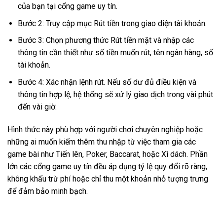
của bạn tại cổng game uy tín.
Bước 2: Truy cập mục Rút tiền trong giao diện tài khoản.
Bước 3: Chọn phương thức Rút tiền mặt và nhập các
thông tin cần thiết như số tiền muốn rút, tên ngân hàng, số
tài khoản.
Bước 4: Xác nhận lệnh rút. Nếu số dư đủ điều kiện và
thông tin hợp lệ, hệ thống sẽ xử lý giao dịch trong vài phút
đến vài giờ.
Hình thức này phù hợp với người chơi chuyên nghiệp hoặc
những ai muốn kiếm thêm thu nhập từ việc tham gia các
game bài như Tiến lên, Poker, Baccarat, hoặc Xì dách. Phần
lớn các cổng game uy tín đều áp dụng tỷ lệ quy đổi rõ ràng,
không khấu trừ phí hoặc chỉ thu một khoản nhỏ tượng trưng
để đảm bảo minh bạch.