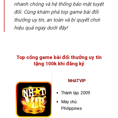
nhanh chóng và hệ thống bảo mật tuyệt
đối. Cùng khám phá top game bài đổi
thưởng uy tín, an toàn và bí quyết chơi
hiệu quả ngay dưới đây!
Top cổng game bài đổi thưởng uy tín
tặng 100k khi đăng ký
NHATVIP
Thành lập: 2009
Máy chủ:
Philippines