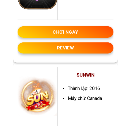
CHƠI NGAY
REVIEW
SUNWIN
Thành lập: 2016
Máy chủ: Canada