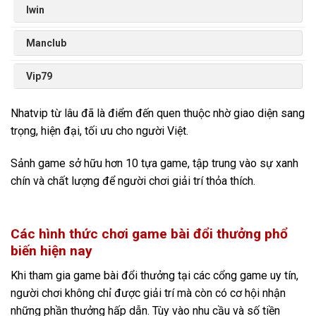
Iwin
Manclub
Vip79
Nhatvip từ lâu đã là điểm đến quen thuộc nhờ giao diện sang
trọng, hiện đại, tối ưu cho người Việt.
Sảnh game sở hữu hơn 10 tựa game, tập trung vào sự xanh
chín và chất lượng để người chơi giải trí thỏa thích.
Các hình thức chơi game bài đổi thưởng phổ
biến hiện nay
Khi tham gia game bài đổi thưởng tại các cổng game uy tín,
người chơi không chỉ được giải trí mà còn có cơ hội nhận
những phần thưởng hấp dẫn. Tùy vào nhu cầu và số tiền