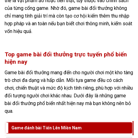
thể là vật phẩm ảo hoặc tiền thật, tùy thuộc vào chính sách
của từng cổng game. Nhờ đó, game bài đổi thưởng không
chỉ mang tính giải trí mà còn tạo cơ hội kiếm thêm thu nhập
hợp pháp và an toàn nếu bạn biết chơi thông minh, kiểm soát
vốn hiệu quả.
Top game bài đổi thưởng trực tuyến phổ biến
hiện nay
Game bài đổi thưởng mang đến cho người chơi một kho tàng
trò chơi đa dạng và hấp dẫn. Mỗi tựa game đều có cách
chơi, chiến thuật và mức độ kịch tính riêng, phù hợp với nhiều
đối tượng người chơi khác nhau. Dưới đây là những game
bài đổi thưởng phổ biến nhất hiện nay mà bạn không nên bỏ
qua.
Game đánh bài Tiến Lên Miền Nam