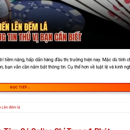
rí tiềm năng, hấp dẫn hàng đầu thị trường hiện nay. Mặc dù tính c
n, bạn vẫn cần nắm bắt thông tin. Cụ thể hơn về luật lệ và kinh n
→
ĐỌC TIẾP
n Lên đếm lá