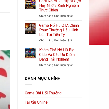
Chơi Nổ Hũ Jackpot Cực
Hũ
Chuyển
Hay Nhờ 3 Kinh Nghiệm
Bắn
Động
Thực Chiến
Cá
Chức năng bình luận bị tắt
ở
–
Chơi
Rinh
Nổ
Ngay
Game Nổ Hũ OTA Chinh
Hũ
Jackpot
Phục Thưởng Hậu Hĩnh
Jackpot
Tiền
Lên Tới Tiền Tỷ
Cực
Tỷ
Chức năng bình luận bị tắt
ở
Hay
Với
Game
Nhờ
3
Nổ
3
Khám Phá Nổ Hũ Big
Mẹo
Hũ
Kinh
Club Và Các Ưu Điểm
OTA
Nghiệm
Đáng Trải Nghiệm
Chinh
Thực
Chức năng bình luận bị tắt
ở
Phục
Chiến
Khám
Thưởng
Phá
Hậu
Nổ
DANH MỤC CHÍNH
Hĩnh
Hũ
Lên
Big
Tới
Club
Tiền
Game Bài Đổi Thưởng
Và
Tỷ
Các
Tài Xỉu Online
Ưu
Điểm