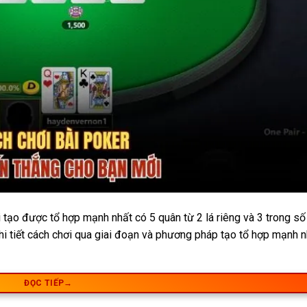
i tạo được tổ hợp mạnh nhất có 5 quân từ 2 lá riêng và 3 trong số
i tiết cách chơi qua giai đoạn và phương pháp tạo tổ hợp mạnh n
→
ĐỌC TIẾP