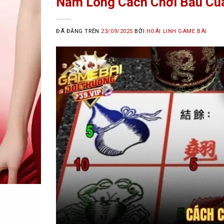
Nằm Lòng Cách Chơi Bầu Cua
ĐÃ ĐĂNG TRÊN
23/09/2025
BỞI
HOÀI LINH GAME BÀI