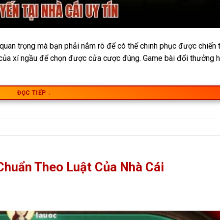
quan trọng mà bạn phải nắm rõ để có thể chinh phục được chiến 
của xí ngầu để chọn được cửa cược đúng. Game bài đổi thưởng 
→
ĐỌC TIẾP
Chuẩn Theo Luật Của Nhà Cái