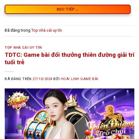
→
ĐỌC TIẾP
Đã đăng trong
Top nhà cái uy tín
TOP NHÀ CÁI UY TÍN
TDTC: Game bài đổi thưởng thiên đường giải trí
tuổi trẻ
ĐÃ ĐĂNG TRÊN
27/10/2024
BỞI
HOÀI LINH GAME BÀI