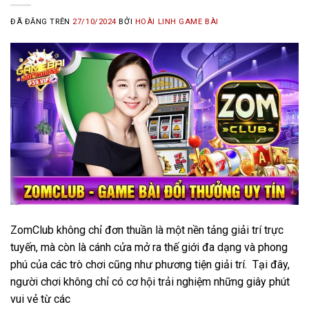
ĐÃ ĐĂNG TRÊN
27/10/2024
BỞI
HOÀI LINH GAME BÀI
ZomClub không chỉ đơn thuần là một nền tảng giải trí trực
tuyến, mà còn là cánh cửa mở ra thế giới đa dạng và phong
phú của các trò chơi cũng như phương tiện giải trí. Tại đây,
người chơi không chỉ có cơ hội trải nghiệm những giây phút
vui vẻ từ các