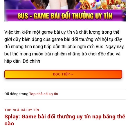
Việc tìm kiếm một game bài uy tín và chất lượng trong thế
giới đầy biến động của game bài đổi thưởng với hội tụ đầy
đủ những tính năng hấp dẫn thì phải nghĩ đến 8us. Ngày nay,
bet thủ mong muốn trải nghiệm những trò chơi độc đáo và
hấp dẫn. Đó chính
→
ĐỌC TIẾP
Đã đăng trong
Top nhà cái uy tín
TOP NHÀ CÁI UY TÍN
Splay: Game bài đổi thưởng uy tín nạp bằng thẻ
cào