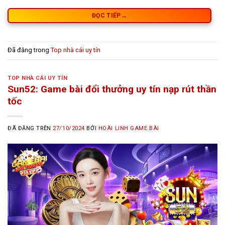
→
ĐỌC TIẾP
Đã đăng trong
Top nhà cái uy tín
TOP NHÀ CÁI UY TÍN
Sun52: Game bài đổi thưởng uy tín nạp rút thần
tốc
ĐÃ ĐĂNG TRÊN
27/10/2024
BỞI
HOÀI LINH GAME BÀI