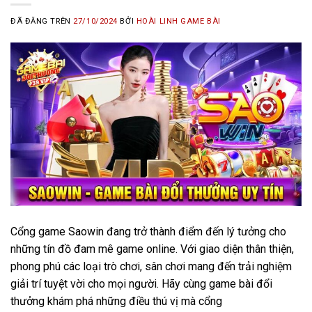
ĐÃ ĐĂNG TRÊN
27/10/2024
BỞI
HOÀI LINH GAME BÀI
Cổng game Saowin đang trở thành điểm đến lý tưởng cho
những tín đồ đam mê game online. Với giao diện thân thiện,
phong phú các loại trò chơi, sân chơi mang đến trải nghiệm
giải trí tuyệt vời cho mọi người. Hãy cùng game bài đổi
thưởng khám phá những điều thú vị mà cổng