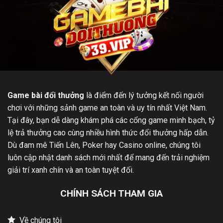
Game bài đổi thưởng
là điểm đến lý tưởng kết nối người
chơi với những sảnh game an toàn và uy tín nhất Việt Nam.
Tại đây, bạn dễ dàng khám phá các cổng game minh bạch, tỷ
lệ trả thưởng cao cùng nhiều hình thức đổi thưởng hấp dẫn.
Dù đam mê Tiến Lên, Poker hay Casino online, chúng tôi
luôn cập nhật danh sách mới nhất để mang đến trải nghiệm
giải trí xanh chín và an toàn tuyệt đối.
CHÍNH SÁCH THAM GIA
Về chúng tôi