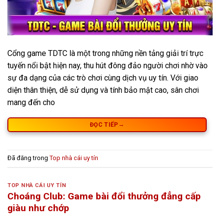
Cổng game TDTC là một trong những nền tảng giải trí trực
tuyến nổi bật hiện nay, thu hút đông đảo người chơi nhờ vào
sự đa dạng của các trò chơi cùng dịch vụ uy tín. Với giao
diện thân thiện, dễ sử dụng và tính bảo mật cao, sân chơi
mang đến cho
→
ĐỌC TIẾP
Đã đăng trong
Top nhà cái uy tín
TOP NHÀ CÁI UY TÍN
Choáng Club: Game bài đổi thưởng đẳng cấp
giàu như chớp